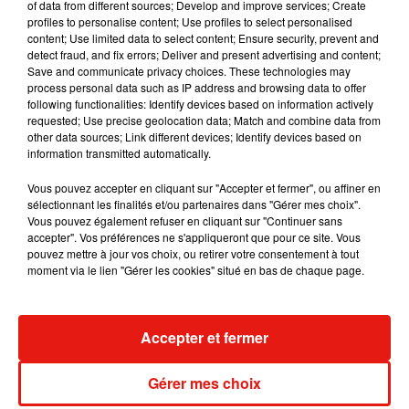
of data from different sources; Develop and improve services; Create
profiles to personalise content; Use profiles to select personalised
Guatemala : l'éruption du volcan
content; Use limited data to select content; Ensure security, prevent and
de Fuego est terminée
detect fraud, and fix errors; Deliver and present advertising and content;
Save and communicate privacy choices. These technologies may
process personal data such as IP address and browsing data to offer
following functionalities: Identify devices based on information actively
requested; Use precise geolocation data; Match and combine data from
Le fourmilier géant fait son retour
other data sources; Link different devices; Identify devices based on
en Argentine, et en pleine...
information transmitted automatically.
Vous pouvez accepter en cliquant sur "Accepter et fermer", ou affiner en
sélectionnant les finalités et/ou partenaires dans "Gérer mes choix".
Vous pouvez également refuser en cliquant sur "Continuer sans
Karol G dévoile la tracklist de
accepter". Vos préférences ne s'appliqueront que pour ce site. Vous
son nouvel album… avec des
pouvez mettre à jour vos choix, ou retirer votre consentement à tout
invités...
moment via le lien "Gérer les cookies" situé en bas de chaque page.
Au Guatemala, le volcan de
Accepter et fermer
Fuego entre en éruption
Gérer mes choix