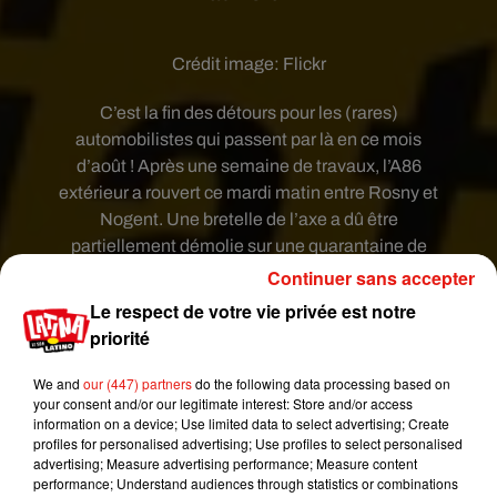
Crédit image:
Flickr
C’est la fin des détours pour les (rares)
automobilistes qui passent par là en ce mois
d’août ! Après une semaine de travaux, l’A86
extérieur a rouvert ce mardi matin entre Rosny et
Nogent. Une bretelle de l’axe a dû être
partiellement démolie sur une quarantaine de
mètres. Une dalle de béton a été installée en vue
Continuer sans accepter
du prolongement de la ligne 11 du métro.
Le respect de votre vie privée est notre
priorité
En revanche, la portion de l’A86 entre Bobigny et
La Courneuve reste fermée dans les deux sens
We and
our (447) partners
do the following data processing based on
your consent and/or our legitimate interest: Store and/or access
jusqu’au 28 août.
information on a device; Use limited data to select advertising; Create
Publié : 14 août 2018 à 7h04 par Virgil Bauchaud
profiles for personalised advertising; Use profiles to select personalised
Mundo Latino
advertising; Measure advertising performance; Measure content
performance; Understand audiences through statistics or combinations