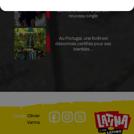
Benny Blanco invite Selena
Gomez et Becky G sur son
nouveau single
Au Portugal, une forêt est
désormais certifiée pour ses
bienfaits...
Design
Olivier
Varma