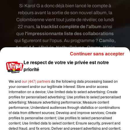
Si Karol G a donc
déjà bien lancé le compte à
rebours avant la sortie de son nouvel album, la
Colombienne vient tout juste de
révéler, ce lundi
22 mars,
la tracklist complète de l'album
ainsi
que
l'impressionnante liste des collaborations
qui figureront sur l'opus. Au programme ?
Camilo,
Anuel AA, J Balvin, Nathy Peluso, Ozuna, Wisin
Continuer sans accepter
y Yandel, Ludacris ou encore Nicky Jam
ont
Le respect de votre vie privée est notre
répondu présents pour le troisième album studio
priorité
de Karol G après
Unstoppable
et
Ocean
.
We and
our (447) partners
do the following data processing based on
your consent and/or our legitimate interest: Store and/or access
information on a device; Use limited data to select advertising; Create
profiles for personalised advertising; Use profiles to select personalised
advertising; Measure advertising performance; Measure content
performance; Understand audiences through statistics or combinations
of data from different sources; Develop and improve services; Create
profiles to personalise content; Use profiles to select personalised
content; Use limited data to select content; Ensure security, prevent and
detect fraud, and fix errors; Deliver and present advertising and content;