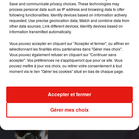
Save and communicate privacy choices. These technologies may
process personal data such as IP address and browsing data to offer
following functionalities: Identify devices based on information actively
requested; Use precise geolocation data; Match and combine data from
Voir cette publication sur Instagram
other data sources; Link different devices; Identify devices based on
Une publication partagée par KAROL G (@karolg)
information transmitted automatically.
Vous pouvez accepter en cliquant sur "Accepter et fermer", ou affiner en
Pour rappel, l'interprète de
Location
se produira le
sélectionnant les finalités et/ou partenaires dans "Gérer mes choix".
Vous pouvez également refuser en cliquant sur "Continuer sans
15 avril prochain sur la scène de la
accepter". Vos préférences ne s'appliqueront que pour ce site. Vous
cérémonie des
Latin American Music Awards
pouvez mettre à jour vos choix, ou retirer votre consentement à tout
2021
.
moment via le lien "Gérer les cookies" situé en bas de chaque page.
Publié : 23 mars 2021 à 13h09 par A.L.
Mundo Latino
Accepter et fermer
Guatemala : l'éruption du volcan
Gérer mes choix
de Fuego est terminée