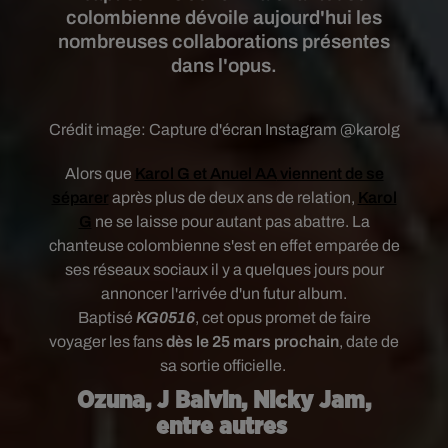
colombienne dévoile aujourd'hui les
nombreuses collaborations présentes
dans l'opus.
Crédit image:
Capture d'écran Instagram @karolg
Alors que
Karol G et Anuel AA
viennent de se
séparer
après plus de deux ans de relation,
Karol
G
ne se laisse pour autant pas abattre. La
chanteuse colombienne s'est en effet emparée de
ses réseaux sociaux il y a quelques jours pour
annoncer l'arrivée d'un futur album.
Baptisé
KG0516
, cet opus promet de faire
voyager les fans
dès le 25 mars prochain
, date de
sa sortie officielle.
Ozuna, J Balvin, Nicky Jam,
entre autres