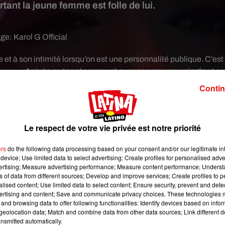
tant la jeune femme est folle de lui.
age:
Karol G Official
vée et à son intimité lorsqu’on est une personnalité publique. C’est
arol G
. Arrivée au top récemment avec son nouveau single et sa
devenue une véritable star en Amérique Latine , aux États-Unis e
Contin
n Europe.
 en plus à elle et la titillent à chaque interview sur sa situati
t un charme comme celui que dégage le jeune femme, on ne dout
Le respect de votre vie privée est notre priorité
i est vrai… mais peut-être pas comme on pourrait le croire.
ers
do the following data processing based on your consent and/or our legitimate int
 de celui qui occupait ses rêves et ses pensées,
mais elle a auss
device; Use limited data to select advertising; Create profiles for personalised adver
nique. On a du mal à le croire… La star s’est amusée en effet a
vertising; Measure advertising performance; Measure content performance; Unders
ns of data from different sources; Develop and improve services; Create profiles to 
’acteur espagnol Mario Casas.
Un très beau jeune homme
alised content; Use limited data to select content; Ensure security, prevent and detect
 entre autres d’un long métrage intitulé
« Tres Metros Sobre el
ertising and content; Save and communicate privacy choices. These technologies
ma derrière lui. Une carrière que Karol G suit depuis ses débuts
and browsing data to offer following functionalities: Identify devices based on infor
eolocation data; Match and combine data from other data sources; Link different de
nt la caméra.
nsmitted automatically.