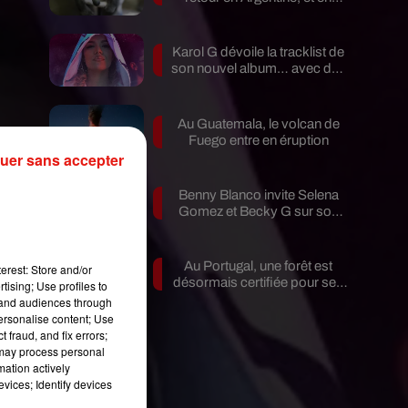
pleine...
Karol G dévoile la tracklist de
son nouvel album… avec des
invités...
Au Guatemala, le volcan de
Fuego entre en éruption
t
uer sans accepter
Benny Blanco invite Selena
on
Gomez et Becky G sur son
e
nouveau single
Au Portugal, une forêt est
erest: Store and/or
i
désormais certifiée pour ses
tising; Use profiles to
bienfaits...
tand audiences through
personalise content; Use
 fraud, and fix errors;
 may process personal
mation actively
vices; Identify devices