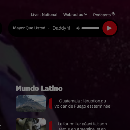
Live :
National
Webradios
Podcasts
Daddy Yankee Feat. Wisin Y Yandel & 
-
Mayor Que Usted
Mundo Latino
Guatemala : l'éruption du
volcan de Fuego est terminée
Le fourmilier géant fait son
t
retour en Argentine, et en