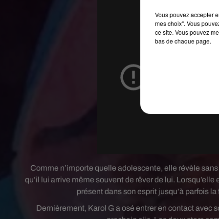
Vous pouvez accepter en 
mes choix". Vous pouvez
ce site. Vous pouvez met
bas de chaque page.
Comme n’importe quelle adolescente, elle révèle sans r
qu’il lui arrive même souvent de rêver de lui. Lorsqu’ell
présent dans son esprit jusqu’à parfois la
Dernièrement, Karol G a osé entrer en contact avec so