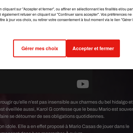
cliquant sur "Accepter et fermer", ou affiner en sélectionnant les finalités et/ou pa
 également refuser en cliquant sur "Continuer sans accepter". Vos préférences ne 
tre à jour vos choix, ou retirer votre consentement à tout moment via le lien "Gérer 
Gérer mes choix
Accepter et fermer
ougir qu’elle n’est pas insensible aux charmes du bel hidalgo et
e est éveillée aussi, Karol G confesse que le beau Mario est souve
 faire se détourner de ses obligations quotidiennes.
n idole. Elle a en effet proposé à Mario Casas de jouer dans le