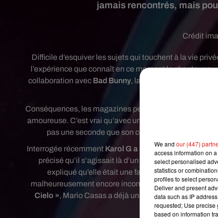
jamais rencontrés, mais pour
Crédit im
Difficile d’esquiver les sujets qui touchent à la vie pri
l’expérience que connaît en ce moment la chanteuse
K
collaboration avec
Bad Bunny
, la jeune chanteuse est 
e
Conséquences, les magazines peoples s’intéressent de plus
amoureuse. C’est vrai qu’avec une plastique de rêve e
pas une seconde que son cœur soit déjà pris. Ce qu
We and
our (447) partn
Interrogée récemment
Karol G a en effet révélé le nom
access information on a 
précisé qu’il s’agissait là d’un amour purement plato
select personalised ad
statistics or combinatio
expliqué qu’elle était une fan inconditionnelle de
l
profiles to select person
malheureusement encore inconnu en France. À l’affiche
Deliver and present adv
Cielo »
, Mario Casas a déjà une belle carrière au ciné
data such as IP address 
requested; Use precise g
deva
based on information tra