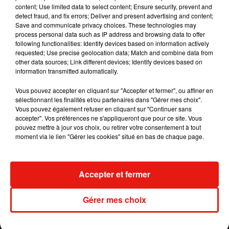
content; Use limited data to select content; Ensure security, prevent and
detect fraud, and fix errors; Deliver and present advertising and content;
Save and communicate privacy choices. These technologies may
process personal data such as IP address and browsing data to offer
following functionalities: Identify devices based on information actively
Dans une interview récente à la télévision, Karol
requested; Use precise geolocation data; Match and combine data from
G a tenu à rappeler le message simple qu’elle
other data sources; Link different devices; Identify devices based on
information transmitted automatically.
souhaite délivrer dans sa musique et ses
chansons :
« Je suis pour les femmes, je suis
Vous pouvez accepter en cliquant sur "Accepter et fermer", ou affiner en
une des leurs, je veux créer des chemins et
sélectionnant les finalités et/ou partenaires dans "Gérer mes choix".
Vous pouvez également refuser en cliquant sur "Continuer sans
ouvrir la voix pour la plupart d’entre nous. »
Un
accepter". Vos préférences ne s'appliqueront que pour ce site. Vous
début de carrière engagé et prometteur pour cette
pouvez mettre à jour vos choix, ou retirer votre consentement à tout
jeune artiste à suivre.
moment via le lien "Gérer les cookies" situé en bas de chaque page.
Publié : 19 octobre 2017 à 17h30 par Ludo
Accepter et fermer
Mundo Latino
Gérer mes choix
Karol G dévoile la tracklist de
son nouvel album… avec des