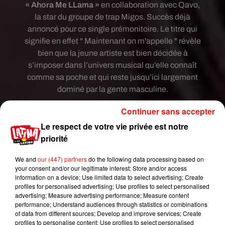
« Ahora Me LLama »
en collaboration avec Qavo,
la star du groupe de trap Migos. Succès déjà
annoncé pour ce single prémonitoire. Le titre qui
signifie en effet " Maintenant on m'appelle " révèle
bien que la jeune artiste est bien décidée à
s’imposer dans l’univers musical qu’elle connaît
comme sa poche et qui reste jusqu’ici largement
dominé par la gente masculine.
Continuer sans accepter
Le respect de votre vie privée est notre
priorité
We and
our (447) partners
do the following data processing based on
your consent and/or our legitimate interest: Store and/or access
information on a device; Use limited data to select advertising; Create
profiles for personalised advertising; Use profiles to select personalised
advertising; Measure advertising performance; Measure content
performance; Understand audiences through statistics or combinations
of data from different sources; Develop and improve services; Create
profiles to personalise content; Use profiles to select personalised