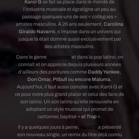
Karol G
se fait sa place dans le monde de
l’industrie musicale et égratigne un peu au
passage quelques-uns de ses « collègues »
artistes masculins. À 26 ans seulement,
Carolina
Giraldo Navarro
, s’impose dans un univers qui
jusque là était dominé quasi exclusivement par
des artistes masculins.
Dans le genre
reggaeton
et dans la pop latino, on
connaît et on apprécie depuis plusieurs années
d’ailleurs des pointures comme
Daddy Yankee,
Don Omar, Pitbull ou encore Maluma.
Aujourd’hui, il faut aussi compter avec Karol G et
ce pour notre plus grand plaisir et celui des fans de
son latino. Un son latino qu’elle renouvelle en
adoptant un style musical qui promet de
cartonner, baptisé «
el Trap
».
Il y a quelques jours à peine,
Karol G
a présenté
son nouveau single, un remix du titre déjà connu