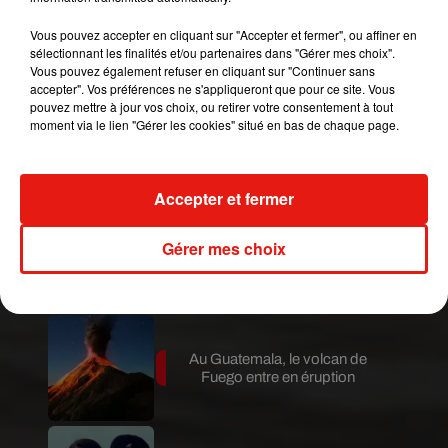
February 5, 2021
Vous pouvez accepter en cliquant sur "Accepter et fermer", ou affiner en
Publié : 5 février 2021 à 18h15 par Bertrand Loppin
sélectionnant les finalités et/ou partenaires dans "Gérer mes choix".
Mundo Latino
Vous pouvez également refuser en cliquant sur "Continuer sans
accepter". Vos préférences ne s'appliqueront que pour ce site. Vous
pouvez mettre à jour vos choix, ou retirer votre consentement à tout
moment via le lien "Gérer les cookies" situé en bas de chaque page.
Le fourmilier géant fait son retour
en Argentine, et en pleine...
Accepter et fermer
Karol G dévoile la tracklist de
Gérer mes choix
son nouvel album… avec des
invités...
Au Guatemala, le volcan de
Fuego entre en éruption