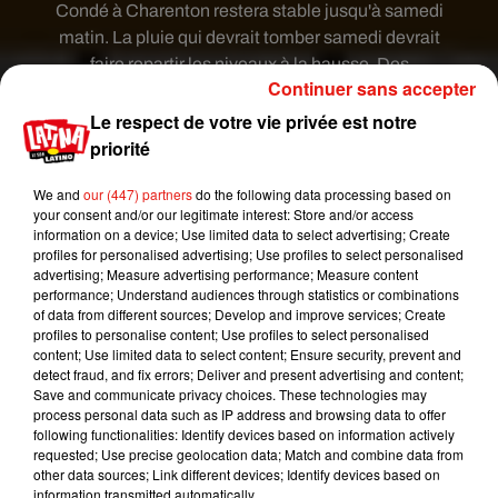
Condé à Charenton restera stable jusqu'à samedi
matin. La pluie qui devrait tomber samedi devrait
faire repartir les niveaux à la hausse. Des
Continuer sans accepter
débordements importants et localisés sont à
prévoir. A paris, la situation devrait être plus
Le respect de votre vie privée est notre
calme. Le département reste pour le moment en
priorité
vigilance jaune. Ce vendredi le niveau de la Seine
We and
our (447) partners
do the following data processing based on
s’est stabilisé à 4,33 m, à hauteur du Pont
your consent and/or our legitimate interest: Store and/or access
d‘Austerlitz.
information on a device; Use limited data to select advertising; Create
profiles for personalised advertising; Use profiles to select personalised
#inondations
advertising; Measure advertising performance; Measure content
Le service de prévision des crues a placé le
performance; Understand audiences through statistics or combinations
of data from different sources; Develop and improve services; Create
tronçon MARNE de Condé à Charenton en
profiles to personalise content; Use profiles to select personalised
#vigilanceorange
pour un risque de crue
content; Use limited data to select content; Ensure security, prevent and
génératrice de débordements importants.
detect fraud, and fix errors; Deliver and present advertising and content;
Save and communicate privacy choices. These technologies may
�a�️ Soyez prudents et informez-
process personal data such as IP address and browsing data to offer
vous
https://t.co/dYBLpLvuZb
following functionalities: Identify devices based on information actively
pic.twitter.com/ELSxXb9JwM
requested; Use precise geolocation data; Match and combine data from
other data sources; Link different devices; Identify devices based on
— Préfet de Seine-et-Marne (@Prefet77)
information transmitted automatically.