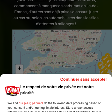
commencent à manquer de carburant en Île-de-
France, d’autres sont déjà prises d’assaut, juste
au cas où, selon les automobilistes dans les files
d’attentes à rallonges !
Continuer sans accepter
Le respect de votre vie privée est notre
priorité
We and
our (447) partners
do the following data processing based on
your consent and/or our legitimate interest: Store and/or access
information on a device; Use limited data to select advertising; Create