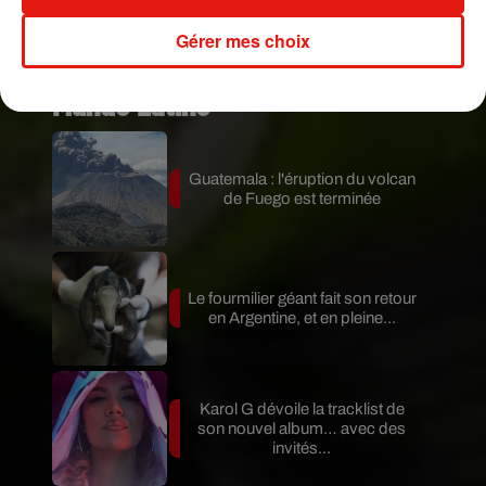
Gérer mes choix
Publié : 3 décembre 2019 à 8h51 par Mikaà«l
Livret
Mundo Latino
Guatemala : l'éruption du volcan
de Fuego est terminée
Le fourmilier géant fait son retour
en Argentine, et en pleine...
Karol G dévoile la tracklist de
son nouvel album… avec des
invités...