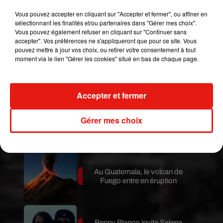
Vous pouvez accepter en cliquant sur "Accepter et fermer", ou affiner en
Publié : 25 février 2019 à 8h04 par MT
sélectionnant les finalités et/ou partenaires dans "Gérer mes choix".
Mundo Latino
Vous pouvez également refuser en cliquant sur "Continuer sans
accepter". Vos préférences ne s'appliqueront que pour ce site. Vous
pouvez mettre à jour vos choix, ou retirer votre consentement à tout
moment via le lien "Gérer les cookies" situé en bas de chaque page.
Le fourmilier géant fait son retour
en Argentine, et en pleine...
Accepter et fermer
Karol G dévoile la tracklist de
Gérer mes choix
son nouvel album… avec des
invités...
Au Guatemala, le volcan de
Fuego entre en éruption
Benny Blanco invite Selena