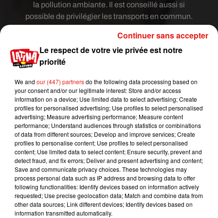
la pollution ambiante. Il est conseillé aussi si
possible de privilégier les transports en commun.
[
#pollution
]Épisode de
#pollution
aux particules
Continuer sans accepter
fines. Les mesures prises par
@prefpolice
Le respect de votre vie privée est notre
vendredi sont maintenues pour la journée du
priorité
lundi 25 février.
@prefpolice
demande aux
franciliens de suivre ses recommandations.
We and
our (447) partners
do the following data processing based on
your consent and/or our legitimate interest: Store and/or access
Consultez le communiqué de presse
information on a device; Use limited data to select advertising; Create
https://t.co/awqPQpcTem
profiles for personalised advertising; Use profiles to select personalised
pic.twitter.com/nBGy3GcriH
advertising; Measure advertising performance; Measure content
performance; Understand audiences through statistics or combinations
— Préfecture de police (@prefpolice)
24 février
of data from different sources; Develop and improve services; Create
profiles to personalise content; Use profiles to select personalised
2019
content; Use limited data to select content; Ensure security, prevent and
Et justement du côté de la SNCF, à noter qu’est
detect fraud, and fix errors; Deliver and present advertising and content;
Save and communicate privacy choices. These technologies may
actuellement en test un système capable
process personal data such as IP address and browsing data to offer
d’aspirer les particules fines au moment du
following functionalities: Identify devices based on information actively
freinage des trains. Les premières rames
requested; Use precise geolocation data; Match and combine data from
other data sources; Link different devices; Identify devices based on
équipées pourraient circuler avant la fin de
information transmitted automatically.
l’année sur le RER C.