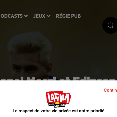
PODCASTS
JEUX
RÉGIE PUB
ionel Messi et Edinson
Contin
vani !
Le respect de votre vie privée est notre priorité
ntine (2-2), pas si amical que tout ça ! En effet, le