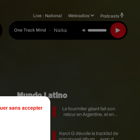
Live :
National
Webradios
Podcasts
Naika
-
One Track Mind
Mundo Latino
uer sans accepter
Le fourmilier géant fait son
retour en Argentine, et en
pleine...
Karol G dévoile la tracklist de
s
son nouvel album… avec des