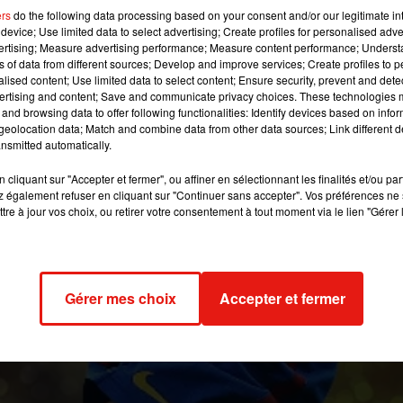
vent parler d'elles et hier ce fut encore le cas ave
ers
do the following data processing based on your consent and/or our legitimate int
 et Edinson Cavani.
device; Use limited data to select advertising; Create profiles for personalised adver
vertising; Measure advertising performance; Measure content performance; Unders
ns of data from different sources; Develop and improve services; Create profiles to 
alised content; Use limited data to select content; Ensure security, prevent and detect
 image:
Pixabay
ertising and content; Save and communicate privacy choices. These technologies
and browsing data to offer following functionalities: Identify devices based on infor
r, et il est bien connu qu'elles ne s’aiment pas beaucoup. Si p
eolocation data; Match and combine data from other data sources; Link different de
nsmitted automatically.
quant du
PSG
se sont distingués par un échange musclé.
cliquant sur "Accepter et fermer", ou affiner en sélectionnant les finalités et/ou pa
 dernier lui aurait lancé un « viens te battre » que Cavani s’e
 également refuser en cliquant sur "Continuer sans accepter". Vos préférences ne 
h s’est poursuivi dans les couloirs du stade où des insultes o
tre à jour vos choix, ou retirer votre consentement à tout moment via le lien "Gérer 
it pas eu de violence physique.
Leo tuvo un cruce picante con el delantero charrúa, que lo invitó
ó atrás. Hot.
https://t.co/zqs4aMaFAO
Gérer mes choix
Accepter et fermer
iarioOle)
18 novembre 2019
019 à 15h25 par Gianni CASTILLO