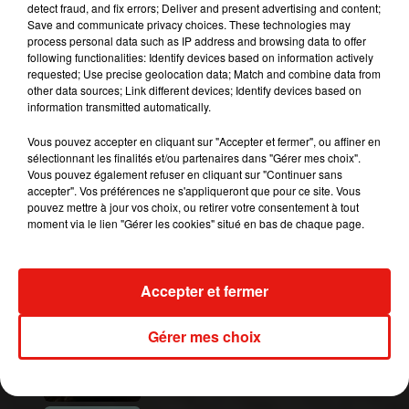
detect fraud, and fix errors; Deliver and present advertising and content;
Save and communicate privacy choices. These technologies may
process personal data such as IP address and browsing data to offer
following functionalities: Identify devices based on information actively
requested; Use precise geolocation data; Match and combine data from
other data sources; Link different devices; Identify devices based on
information transmitted automatically.
Vous pouvez accepter en cliquant sur "Accepter et fermer", ou affiner en
sélectionnant les finalités et/ou partenaires dans "Gérer mes choix".
Cette paire inédite sera disponible sur invitation
Vous pouvez également refuser en cliquant sur "Continuer sans
pour les membres Nike
à partir du 15 février
accepter". Vos préférences ne s'appliqueront que pour ce site. Vous
pouvez mettre à jour vos choix, ou retirer votre consentement à tout
prochain
. Le grand public pourra lui-aussi se les
moment via le lien "Gérer les cookies" situé en bas de chaque page.
procurer plus tard dans l’année.
Publié : 3 février 2021 à 10h42 par A.L.
Mundo Latino
Accepter et fermer
Gérer mes choix
Au Guatemala, le volcan de
Fuego entre en éruption