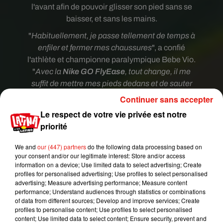
l'avant afin de pouvoir glisser son pied sans se
baisser, et sans les mains.
"
Habituellement, je passe tellement de temps à
enfiler et fermer mes chaussures
", a confié
l'athlète et championne paralympique Bebe Vio.
"
Avec la
Nike GO FlyEase
, tout change, il me
suffit de mettre mes pieds dedans et de sauter
dessus. Cette innovation est une vraie
Continuer sans accepter
technologie importante pour les athlètes à
Le respect de votre vie privée est notre
mobilité réduite mais aussi pour tous dans la vie
priorité
quotidienne",
a continué la sportive.
We and
our (447) partners
do the following data processing based on
your consent and/or our legitimate interest: Store and/or access
information on a device; Use limited data to select advertising; Create
profiles for personalised advertising; Use profiles to select personalised
advertising; Measure advertising performance; Measure content
performance; Understand audiences through statistics or combinations
of data from different sources; Develop and improve services; Create
profiles to personalise content; Use profiles to select personalised
content; Use limited data to select content; Ensure security, prevent and