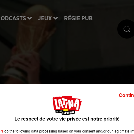
PODCASTS
JEUX
RÉGIE PUB
illot de Zidane 98 ne
Contin
du aux enchères
Le respect de votre vie privée est notre priorité
aris. Finalement, le maillot de Zidane lors de la fina
ers
do the following data processing based on your consent and/or our legitimate int