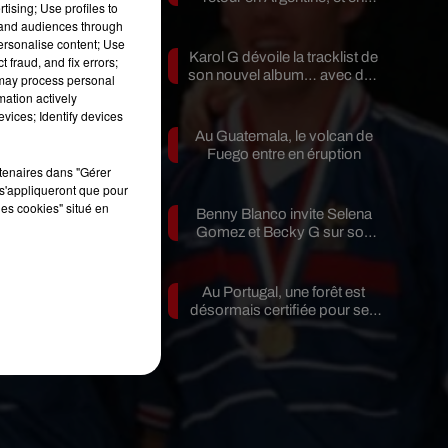
tising; Use profiles to
pleine...
tand audiences through
personalise content; Use
Karol G dévoile la tracklist de
 fraud, and fix errors;
son nouvel album… avec des
 may process personal
invités...
mation actively
vices; Identify devices
 a
Au Guatemala, le volcan de
t
Fuego entre en éruption
rtenaires dans "Gérer
s'appliqueront que pour
les cookies" situé en
Benny Blanco invite Selena
Gomez et Becky G sur son
nouveau single
re
Au Portugal, une forêt est
désormais certifiée pour ses
bienfaits...