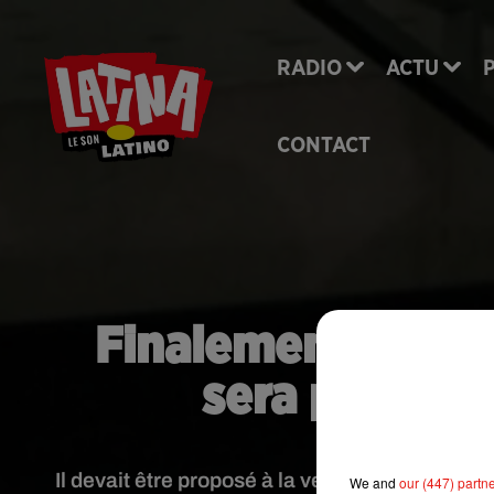
RADIO
ACTU
CONTACT
Finalement, le ma
sera pas ven
Il devait être proposé à la vente ce samedi à P
We and
our (447) partn