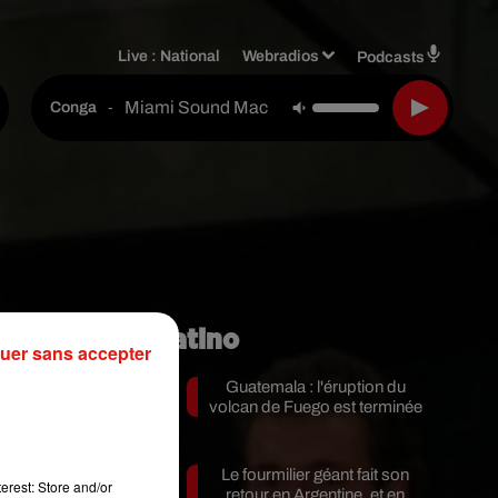
Live :
National
Webradios
Podcasts
Miami Sound Machine Feat. Gloria Estefan
-
Conga
Mundo Latino
uer sans accepter
Guatemala : l'éruption du
volcan de Fuego est terminée
Le fourmilier géant fait son
le
erest: Store and/or
retour en Argentine, et en