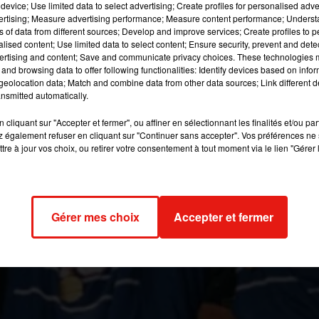
device; Use limited data to select advertising; Create profiles for personalised adver
e 98 est retiré de la vente.
vertising; Measure advertising performance; Measure content performance; Unders
ns of data from different sources; Develop and improve services; Create profiles to 
alised content; Use limited data to select content; Ensure security, prevent and detect
image:
Wikipédia
ertising and content; Save and communicate privacy choices. These technologies
and browsing data to offer following functionalities: Identify devices based on infor
eolocation data; Match and combine data from other data sources; Link different de
ueur du joueur était même soi-disant dessus. Mais finalement, il y
nsmitted automatically.
 aux enchères est retiré de la vente. Les organisateurs ne saven
ère
s de la 1
Mi-Temps de France-Brésil, en finale de la coupe du
cliquant sur "Accepter et fermer", ou affiner en sélectionnant les finalités et/ou pa
 également refuser en cliquant sur "Continuer sans accepter". Vos préférences ne 
onde 1998.
tre à jour vos choix, ou retirer votre consentement à tout moment via le lien "Gérer 
é, assure Jean-Marc Leynet, l’expert en charge de ce lot. Après des
re aucun risque. Le maillot devait être vendu ce samedi 13 octob
l Drouot de Paris.
Gérer mes choix
Accepter et fermer
018 à 7h44 par Virgil Bauchaud