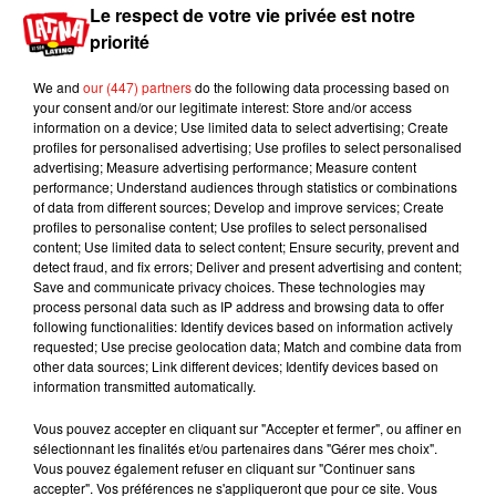
Le respect de votre vie privée est notre
Proposition de loi contre la maltraitance animale
priorité
Ce transfert intervient dans le cadre d’une
We and
our (447) partners
do the following data processing based on
proposition de loi, votée à la quasi-unanimité par
your consent and/or our legitimate interest: Store and/or access
information on a device; Use limited data to select advertising; Create
l’Assemblée nationale la semaine dernière. Cette
profiles for personalised advertising; Use profiles to select personalised
proposition de loi vise à protéger les animaux des
advertising; Measure advertising performance; Measure content
maltraitances et interdit désormais la captivité de
performance; Understand audiences through statistics or combinations
of data from different sources; Develop and improve services; Create
cétacés.
profiles to personalise content; Use profiles to select personalised
Tous les autres dauphins du Parc Astérix ont pu
content; Use limited data to select content; Ensure security, prevent and
detect fraud, and fix errors; Deliver and present advertising and content;
être transférés vers d’autres sites après la
Save and communicate privacy choices. These technologies may
fermeture de leur bassin.
process personal data such as IP address and browsing data to offer
following functionalities: Identify devices based on information actively
Publié : 2 février 2021 à 14h05 par Lucas Pierre
requested; Use precise geolocation data; Match and combine data from
Mundo Latino
other data sources; Link different devices; Identify devices based on
information transmitted automatically.
Vous pouvez accepter en cliquant sur "Accepter et fermer", ou affiner en
Guatemala : l'éruption du volcan
sélectionnant les finalités et/ou partenaires dans "Gérer mes choix".
de Fuego est terminée
Vous pouvez également refuser en cliquant sur "Continuer sans
accepter". Vos préférences ne s'appliqueront que pour ce site. Vous