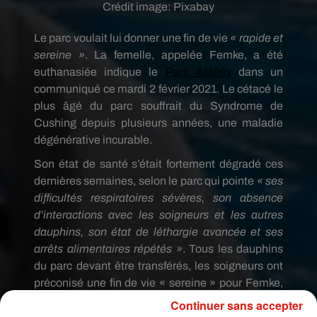
Crédit image:
Pixabay
Le parc voulait lui donner une fin de vie
« rapide et
sereine »
. La femelle, appelée Femke, a été
euthanasiée indique le
Parc Astérix
dans un
communiqué ce mardi 2 février 2021. Le cétacé le
plus âgé du parc souffrait du Syndrome de
Cushing depuis plusieurs années, une maladie
dégénérative incurable.
Son état de santé s’était fortement dégradé ces
dernières semaines, selon le parc qui pointe
« ses
difficultés respiratoires sévères, son absence
d’interactions avec les soigneurs et les autres
dauphins, son état de léthargie avancée et ses
arrêts alimentaires répétés »
. Tous les dauphins
du parc devant être transférés, les soigneurs ont
préconisé une fin de vie « sereine » pour Femke,
dans un environnement familier, estimant que la
Continuer sans accepter
femelle ne supporterait pas le transfert.