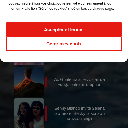
pouvez mettre à jour vos choix, ou retirer votre consentement à tout
moment via le lien "Gérer les cookies" situé en bas de chaque page.
Le fourmilier géant fait son retour
en Argentine, et en pleine...
Accepter et fermer
Gérer mes choix
Karol G dévoile la tracklist de
son nouvel album… avec des
invités...
Au Guatemala, le volcan de
Fuego entre en éruption
Benny Blanco invite Selena
Gomez et Becky G sur son
nouveau single