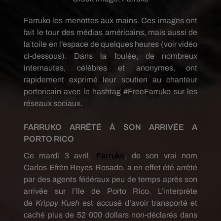
Farruko
les menottes aux mains.
Ces images ont
fait le tour des médias américains, mais aussi de
la toile en l’espace de quelques heures
(voir vidéo
ci-dessous)
.
Dans la foulée, de nombreux
internautes, célèbres et anonymes, ont
rapidement exprimé leur soutien au chanteur
portoricain avec le hashtag
#FreeFarruko
sur les
réseaux sociaux.
FARRUKO
ARRÊTÉ À SON
ARRIV
ÉE A
PORTO
RICO
Ce mardi 3 avril,
Farruko
, de son vrai nom
Carlos
Efrèn
Reyes
Rosado
, a en effet été arrêté
par des agents fédéraux peu de temps après son
arrivée sur l’île de Porto Rico.
L’interprète
de
Krippy
Kush
est accusé d’avoir transporté et
caché plus de 52 000 dollars non-déclarés dans