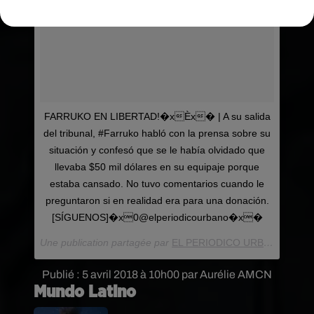
FARRUKO EN LIBERTAD!�xÈx� | A su salida
del tribunal, #Farruko habló con la prensa sobre su
situación y confesó que se le había olvidado que
llevaba $50 mil dólares en su equipaje porque
estaba cansado. No tuvo comentarios cuando le
preguntaron si en realidad era para una donación.
[SÍGUENOS]�x0@elperiodicourbano�x�
Une publication partagée par
EL PERIODICO URBANO
(@elpe
Publié : 5 avril 2018 à 10h00 par Aurélie AMCN
Mundo Latino