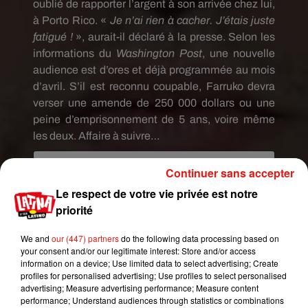
oublié de rapporter l’argent à son arrivée chez lui,
à Porto Rico.
«
Je n’ai rien à cacher.
J’étais juste
fatigué !
»,
aurait-il déclaré à la presse.
Selon
les
informations du
Washington Post
, une nouvelle
audience est d’ores et déjà programmée au mois
d’avril.
S’il est reconnu coupable,
Farruko
devra
verser une amende de 250 000 dollars ou une
peine d’emprisonnement de 5 ans, voire même
les deux.
Affaire à suivre…
Continuer sans accepter
Le respect de votre vie privée est notre
priorité
We and
our (447) partners
do the following data processing based on
your consent and/or our legitimate interest: Store and/or access
information on a device; Use limited data to select advertising; Create
profiles for personalised advertising; Use profiles to select personalised
advertising; Measure advertising performance; Measure content
performance; Understand audiences through statistics or combinations