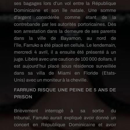
ses bagages lors d’un vol entre la
République
Dominicaine
et son île natale.
Une somme
d’argent considérée comme étant de la
contrebande par les autorités portoricaines.
Dès
son arrestation dans la demeure de ses parents
dans la ville de
Bayamon
, au nord de
l’île,
Farruko
a été placé en cellule.
Le lendemain,
mercredi 4 avril, il a ensuite été présenté à un
juge.
Libéré avec une caution de 100
000 dollars
, il
est aujourd’hui placé sous résidence surveillée
dans sa villa de Miami en Floride
(Etats-
Unis)
avec un moniteur à la cheville.
FARRUKO
RISQUE UNE PEINE DE 5 ANS DE
PRISON
Brièvement interrogé à sa sortie du
tribunal,
Farruko
aurait expliqué avoir donné un
concert en
République Dominicaine
et avoir