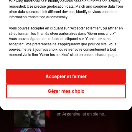
following functionalities: Identify devices based on information actively
pour la comédienne de 43 ans,
son expérience de
requested; Use precise geolocation data; Match and combine data from
other data sources; Link different devices; Identify devices based on
mise en scène est déjà significative à la
information transmitted automatically.
télévision
puisqu’elle a déjà dirigé des épisodes
des séries
Black-ish
,
Jane the Virgin
,
Very Bad
Vous pouvez accepter en cliquant sur "Accepter et fermer", ou affiner en
Bunny
,
LA to Vegas
ou encore
Devious Maids
.
sélectionnant les finalités et/ou partenaires dans "Gérer mes choix".
Vous pouvez également refuser en cliquant sur "Continuer sans
Publié : 18 novembre 2018 à 9h45 par Stéphane
accepter". Vos préférences ne s'appliqueront que pour ce site. Vous
pouvez mettre à jour vos choix, ou retirer votre consentement à tout
Hubert
moment via le lien "Gérer les cookies" situé en bas de chaque page.
Mundo Latino
Accepter et fermer
Guatemala : l'éruption du volcan
de Fuego est terminée
Gérer mes choix
Le fourmilier géant fait son retour
en Argentine, et en pleine...