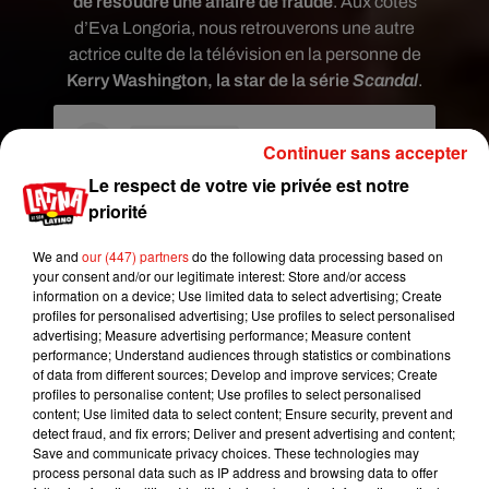
de résoudre une affaire de fraude
. Aux côtés
d’Eva Longoria, nous retrouverons une autre
actrice culte de la télévision en la personne de
Kerry Washington, la star de la série
Scandal
.
Continuer sans accepter
Le respect de votre vie privée est notre
priorité
We and
our (447) partners
do the following data processing based on
your consent and/or our legitimate interest: Store and/or access
information on a device; Use limited data to select advertising; Create
profiles for personalised advertising; Use profiles to select personalised
advertising; Measure advertising performance; Measure content
performance; Understand audiences through statistics or combinations
of data from different sources; Develop and improve services; Create
Voir cette publication sur Instagram
profiles to personalise content; Use profiles to select personalised
content; Use limited data to select content; Ensure security, prevent and
Une publication partagée par Kerry Washington (@kerrywashington)
detect fraud, and fix errors; Deliver and present advertising and content;
Save and communicate privacy choices. These technologies may
process personal data such as IP address and browsing data to offer
Si ce sont les débuts de réalisatrice au cinéma