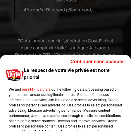
— Alexandre Bompard (@bompard)
December
8, 2020
"Cette année, pour la "génération Covid", c'est
d'une complexité folle", a indiqué Alexandre
Bompard sur
RTL
. "On ne peut pas rester les bras
Continuer sans accepter
croisés, on est le premier employeur privé de
France, et ce que j'ai décidé, c'est de tendre la
Le respect de votre vie privée est notre
main à cette jeunesse".
priorité
We and
our (447) partners
do the following data processing based on
Chaque année, près de 750 000 jeunes arrivent
your consent and/or our legitimate interest: Store and/or access
sur le marché de l'emploi, particulièrement affaibli
information on a device; Use limited data to select advertising; Create
en 2020 en raison des crises sanitaires puis
profiles for personalised advertising; Use profiles to select personalised
advertising; Measure advertising performance; Measure content
économiques.
performance; Understand audiences through statistics or combinations
of data from different sources; Develop and improve services; Create
Par ailleurs, le patron de Carrefour propose
profiles to personalise content; Use profiles to select personalised