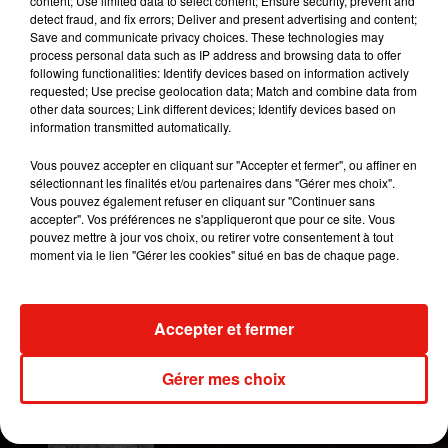
content; Use limited data to select content; Ensure security, prevent and
également de "financer le permis de conduire de
detect fraud, and fix errors; Deliver and present advertising and content;
chaque jeune en apprentissage" dans le groupe à
Save and communicate privacy choices. These technologies may
hauteur de "500 euros".
process personal data such as IP address and browsing data to offer
following functionalities: Identify devices based on information actively
requested; Use precise geolocation data; Match and combine data from
other data sources; Link different devices; Identify devices based on
Deuxième solution, financer le permis de
information transmitted automatically.
conduire pour les jeunes en apprentissage chez
nous, à hauteur de 500€.
Vous pouvez accepter en cliquant sur "Accepter et fermer", ou affiner en
sélectionnant les finalités et/ou partenaires dans "Gérer mes choix".
— Alexandre Bompard (@bompard)
December
Vous pouvez également refuser en cliquant sur "Continuer sans
8, 2020
accepter". Vos préférences ne s'appliqueront que pour ce site. Vous
pouvez mettre à jour vos choix, ou retirer votre consentement à tout
(Avec AFP)
moment via le lien "Gérer les cookies" situé en bas de chaque page.
Publié : 8 décembre 2020 à 9h15 par Iris
Mazzacurati
Accepter et fermer
Mundo Latino
Gérer mes choix
Guatemala : l'éruption du volcan
de Fuego est terminée