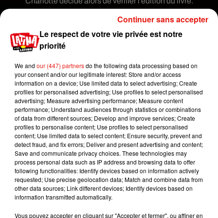
Charlotte décide alors de vérifier l’édition du livre.
Il s’avère qu’il s’agit d’une pièce très rare,
Continuer sans accepter
imprimée en seulement 500 exemplaires en 1997.
Le respect de votre vie privée est notre
Au final, il a été vendu pour 68 000 dollars, soit
priorité
environ 70 000 euros. Il ne vous reste plus qu’à
regarder dans vos vieux cartons !
We and
our (447) partners
do the following data processing based on
your consent and/or our legitimate interest: Store and/or access
The wizard, �x'‍'️ books expert Jim Spencer,
information on a device; Use limited data to select advertising; Create
has done it again. Two Harry Potter hardback first
profiles for personalised advertising; Use profiles to select personalised
editions sold for £50k & £68k today. Plus several
advertising; Measure advertising performance; Measure content
performance; Understand audiences through statistics or combinations
more rare Potter books made £50k.
of data from different sources; Develop and improve services; Create
profiles to personalise content; Use profiles to select personalised
Jim's dedication knows no bounds & we're
content; Use limited data to select content; Ensure security, prevent and
detect fraud, and fix errors; Deliver and present advertising and content;
delighted for all. �x܁�x�
@HansonsAuctions
Save and communicate privacy choices. These technologies may
@Mr_Mulliner
pic.twitter.com/3DjtxVo8JE
process personal data such as IP address and browsing data to offer
following functionalities: Identify devices based on information actively
— Hansons (@HansonsUK)
December 11, 2020
requested; Use precise geolocation data; Match and combine data from
other data sources; Link different devices; Identify devices based on
Publié : 15 décembre 2020 à 9h10 par Virgil
information transmitted automatically.
Bauchaud
Mundo Latino
Vous pouvez accepter en cliquant sur "Accepter et fermer", ou affiner en