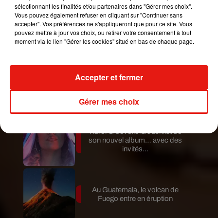
sélectionnant les finalités et/ou partenaires dans "Gérer mes choix".
Vous pouvez également refuser en cliquant sur "Continuer sans
accepter". Vos préférences ne s'appliqueront que pour ce site. Vous
Guatemala : l'éruption du volcan
pouvez mettre à jour vos choix, ou retirer votre consentement à tout
de Fuego est terminée
moment via le lien "Gérer les cookies" situé en bas de chaque page.
Accepter et fermer
Le fourmilier géant fait son retour
en Argentine, et en pleine...
Gérer mes choix
Karol G dévoile la tracklist de
son nouvel album… avec des
invités...
Au Guatemala, le volcan de
Fuego entre en éruption