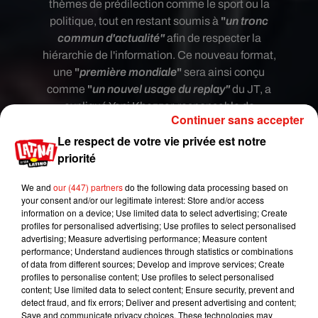
thèmes de prédilection comme le sport ou la
politique, tout en restant soumis à
"
un tronc
commun d'actualité"
afin de respecter la
hiérarchie de l'information. Ce nouveau format,
une
"
première mondiale
"
sera ainsi conçu
comme
"
un nouvel usage du replay"
du JT, a
expliqué Yani Khezzar, responsable de
Continuer sans accepter
l'innovation pour l'information de TF1. Ce futur
Le respect de votre vie privée est notre
projet, dont le coût est estimé à "
plusieurs
priorité
centaines de milliers d'euros
" vise
"
une niche
supplémentaire, une population"
qui ne regarde
We and
our (447) partners
do the following data processing based on
pas le 13H ou le 20H par manque de temps ou par
your consent and/or our legitimate interest: Store and/or access
habitude.
information on a device; Use limited data to select advertising; Create
profiles for personalised advertising; Use profiles to select personalised
Une innovation qui s'inscrit
dans la lignée des
advertising; Measure advertising performance; Measure content
dernières nouveautés
initiées par la chaîne. En
performance; Understand audiences through statistics or combinations
of data from different sources; Develop and improve services; Create
effet,
TF1 vient d'inaugurer sur son compte
profiles to personalise content; Use profiles to select personalised
instagram une interview "live mensuel"
avec le
content; Use limited data to select content; Ensure security, prevent and
porte-parole du gouvernement Gabriel Attal. Mais
detect fraud, and fix errors; Deliver and present advertising and content;
Save and communicate privacy choices. These technologies may
ce n'est pas tout.
La chaîne s'est également