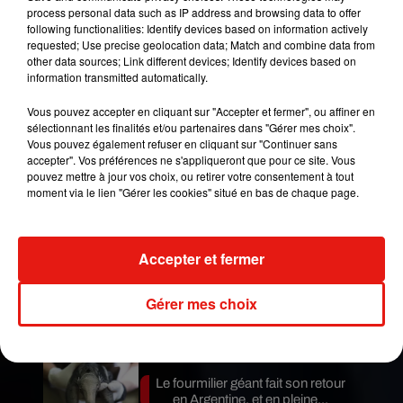
process personal data such as IP address and browsing data to offer
associée à TikTok
pour une opération de
following functionalities: Identify devices based on information actively
sensibilisation des jeunes à l’information. Les
requested; Use precise geolocation data; Match and combine data from
other data sources; Link different devices; Identify devices based on
"TikTokers" sélectionnés ont notamment été
information transmitted automatically.
invités à réagir à l’actualité de 2020 lors d’un
"challenge" (#CetteNewsQui) lancé par 20
Vous pouvez accepter en cliquant sur "Accepter et fermer", ou affiner en
sélectionnant les finalités et/ou partenaires dans "Gérer mes choix".
personnalités de TF1. Et enfin, dès mars prochain,
Vous pouvez également refuser en cliquant sur "Continuer sans
une émission sera lancée sur la plateforme de
accepter". Vos préférences ne s'appliqueront que pour ce site. Vous
streaming Twitch.
pouvez mettre à jour vos choix, ou retirer votre consentement à tout
moment via le lien "Gérer les cookies" situé en bas de chaque page.
Publié : 16 février 2021 à 18h20 par A.L.
Mundo Latino
Accepter et fermer
Guatemala : l'éruption du volcan
Gérer mes choix
de Fuego est terminée
Le fourmilier géant fait son retour
en Argentine, et en pleine...