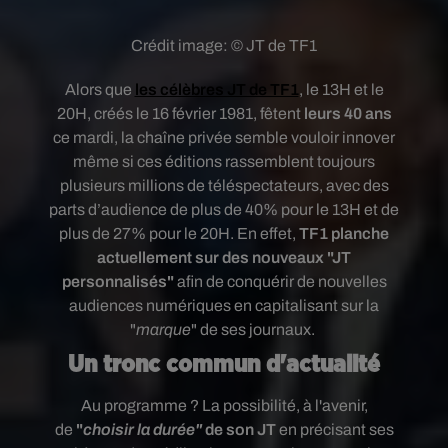
Crédit image:
© JT de TF1
Alors que
les célèbres JT de TF1
, le 13H et le
20H, créés le 16 février 1981, fêtent
leurs 40 ans
ce mardi, la chaîne privée semble vouloir innover
même si ces éditions rassemblent toujours
plusieurs millions de téléspectateurs, avec des
parts d’audience de plus de 40% pour le 13H et de
plus de 27% pour le 20H. En effet,
TF1 planche
actuellement sur des nouveaux "JT
personnalisés"
afin de
conquérir de nouvelles
audiences numériques en capitalisant sur la
"
marque
" de ses journaux.
Un tronc commun d'actualité
Au programme ? La possibilité, à l'avenir,
de
"
choisir la durée"
de son JT
en précisant ses