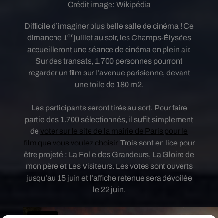
Crédit image:
Wikipédia
Difficile d’imaginer plus belle salle de cinéma ! Ce
er
dimanche 1
juillet au soir, les Champs-Élysées
accueilleront une séance de cinéma en plein air.
Sur des transats, 1.700 personnes pourront
regarder un film sur l’avenue parisienne, devant
une toile de 180 m2.
Les participants seront tirés au sort. Pour faire
partie des 1.700 sélectionnés, il suffit simplement
de
voter sur le site de la mairie de Paris pour le
film que vous voulez choisir
. Trois sont en lice pour
être projeté : La Folie des Grandeurs, La Gloire de
mon père et Les Visiteurs. Les votes sont ouverts
jusqu’au 15 juin et l’affiche retenue sera dévoilée
le 22 juin.