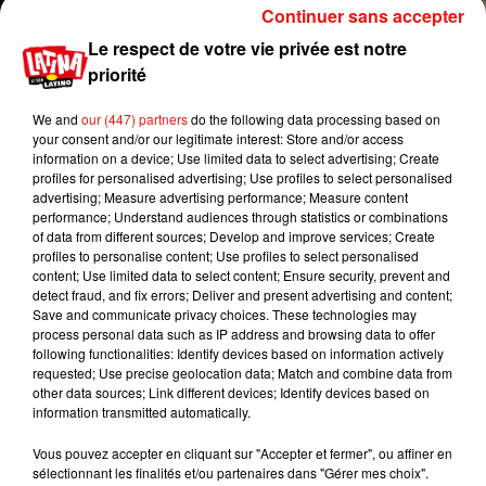
Continuer sans accepter
Le respect de votre vie privée est notre
priorité
We and
our (447) partners
do the following data processing based on
your consent and/or our legitimate interest: Store and/or access
information on a device; Use limited data to select advertising; Create
profiles for personalised advertising; Use profiles to select personalised
advertising; Measure advertising performance; Measure content
performance; Understand audiences through statistics or combinations
of data from different sources; Develop and improve services; Create
profiles to personalise content; Use profiles to select personalised
content; Use limited data to select content; Ensure security, prevent and
detect fraud, and fix errors; Deliver and present advertising and content;
Save and communicate privacy choices. These technologies may
process personal data such as IP address and browsing data to offer
following functionalities: Identify devices based on information actively
requested; Use precise geolocation data; Match and combine data from
other data sources; Link different devices; Identify devices based on
Publié : 6 juin 2018 à 12h01 par Virgil Bauchaud
information transmitted automatically.
Mundo Latino
Vous pouvez accepter en cliquant sur "Accepter et fermer", ou affiner en
sélectionnant les finalités et/ou partenaires dans "Gérer mes choix".
Karol G dévoile la tracklist de