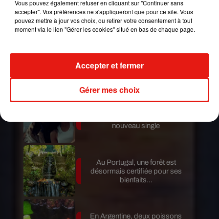
Vous pouvez également refuser en cliquant sur "Continuer sans
son nouvel album… avec des
accepter". Vos préférences ne s'appliqueront que pour ce site. Vous
invités...
pouvez mettre à jour vos choix, ou retirer votre consentement à tout
moment via le lien "Gérer les cookies" situé en bas de chaque page.
Au Guatemala, le volcan de
Accepter et fermer
Fuego entre en éruption
Gérer mes choix
Benny Blanco invite Selena
Gomez et Becky G sur son
nouveau single
Au Portugal, une forêt est
désormais certifiée pour ses
bienfaits...
En Argentine, deux poissons