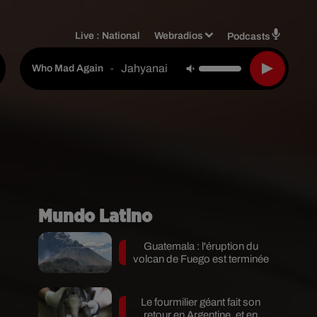
Live :
National
Webradios
Podcasts
Jahyanai Feat. Bamby
-
Who Mad Again
Mundo Latino
Guatemala : l'éruption du
volcan de Fuego est terminée
Le fourmilier géant fait son
retour en Argentine, et en