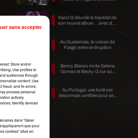
pleine...
Karol G dévoile la tracklist de
son nouvel album… avec des
uer sans accepter
invités...
Au Guatemala, le volcan de
Fuego entre en éruption
erest: Store and/or
Benny Blanco invite Selena
tising; Use profiles to
Gomez et Becky G sur son
tand audiences through
nouveau single
personalise content; Use
 fraud, and fix errors;
Au Portugal, une forêt est
 may process personal
désormais certifiée pour ses
mation actively
bienfaits...
vices; Identify devices
rtenaires dans "Gérer
s'appliqueront que pour
les cookies" situé en