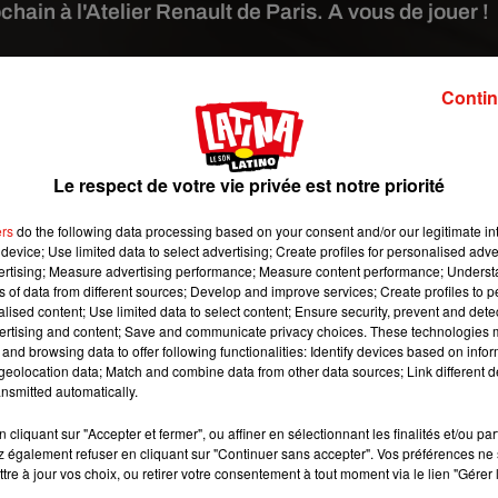
chain à l'Atelier Renault de Paris. A vous de jouer !
 image:
pixabay
Contin
la chanson française, sur le Rock, le Hip Hop ou encore sur les
de prévu jeudi 18 octobre prochain ? Vous pouvez vous rendre à
Le respect de votre vie privée est notre priorité
de de France de BlindTest » s'invite sur les Champs-Elysées !
at. Le vainqueur repartira avec 4 ans d’abonnement à Deezer
ers
do the following data processing based on your consent and/or our legitimate int
nseignement, rendez-vous sur la page
Facebook de l’événement.
device; Use limited data to select advertising; Create profiles for personalised adver
vertising; Measure advertising performance; Measure content performance; Unders
ns of data from different sources; Develop and improve services; Create profiles to 
alised content; Use limited data to select content; Ensure security, prevent and detect
ertising and content; Save and communicate privacy choices. These technologies
and browsing data to offer following functionalities: Identify devices based on infor
eolocation data; Match and combine data from other data sources; Link different de
nsmitted automatically.
cliquant sur "Accepter et fermer", ou affiner en sélectionnant les finalités et/ou pa
 également refuser en cliquant sur "Continuer sans accepter". Vos préférences ne 
tre à jour vos choix, ou retirer votre consentement à tout moment via le lien "Gérer 