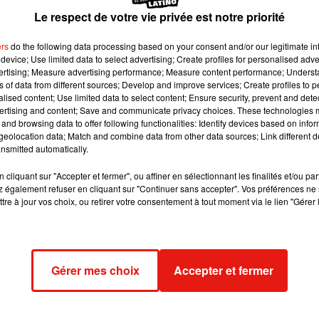
titre expérimental. Une nouvelle phase de tests sera
Le respect de votre vie privée est notre priorité
ntôt lancée.
ers
do the following data processing based on your consent and/or our legitimate int
device; Use limited data to select advertising; Create profiles for personalised adver
e:
Common Wikimedia
vertising; Measure advertising performance; Measure content performance; Unders
ns of data from different sources; Develop and improve services; Create profiles to 
alised content; Use limited data to select content; Ensure security, prevent and detect
égal. Nombreux sont les utilisateurs de deux-roues qui le pensen
ertising and content; Save and communicate privacy choices. These technologies
xpérimental depuis 2016 en Ile-de-France et dans plusieurs autr
and browsing data to offer following functionalities: Identify devices based on infor
eolocation data; Match and combine data from other data sources; Link different de
nsmitted automatically.
routière
a décidé il y a cinq ans d’autoriser la circulation interfile
cliquant sur "Accepter et fermer", ou affiner en sélectionnant les finalités et/ou pa
t la pratique est entrée dans les moeurs. L’objectif de cet
 également refuser en cliquant sur "Continuer sans accepter". Vos préférences ne 
 légaliser la circulation entre deux files pour les deux-roues. 
tre à jour vos choix, ou retirer votre consentement à tout moment via le lien "Gérer 
 donc 135 euros d’amende et trois points en moins si les forces 
Gérer mes choix
Accepter et fermer
néanmoins précisé qu’une nouvelle expérimentation va être lancé
due à d’autres zones. En attendant, les usagers franciliens d’
plus circuler en interfiles.