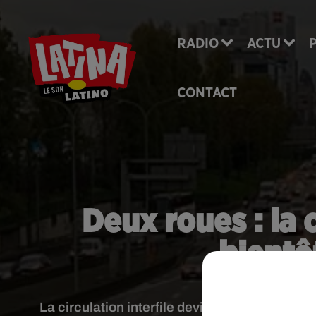
RADIO
ACTU
CONTACT
Deux roues : la c
bientô
La circulation interfile devient illégale aux ye