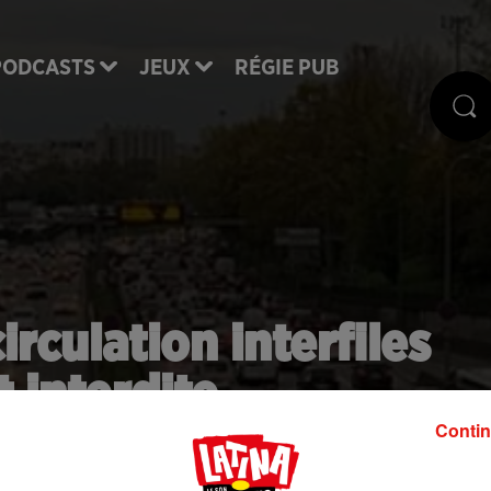
PODCASTS
JEUX
RÉGIE PUB
irculation interfiles
t interdite
Contin
ux de la sécurité routière à partir du 1er février 2021