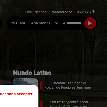
Live :
National
Webradios
Podcasts
Ana Mena & Lola Indigo
-
Pa Ti Toa
Mundo Latino
Guatemala : l'éruption du
volcan de Fuego est terminée
uer sans accepter
Le fourmilier géant fait son
.
retour en Argentine, et en