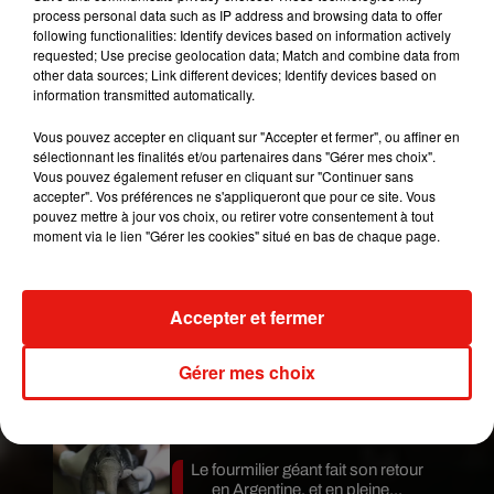
process personal data such as IP address and browsing data to offer
réservées qu’aux véhicules diesel datant d’avant
following functionalities: Identify devices based on information actively
2001 pour les ménages imposables ou 2006 pour
requested; Use precise geolocation data; Match and combine data from
les ménages non imposables.
other data sources; Link different devices; Identify devices based on
information transmitted automatically.
Le
ministère de la Transition écologique
estime
qu’il est trop tôt pour se faire une idée sur le sujet
Vous pouvez accepter en cliquant sur "Accepter et fermer", ou affiner en
sélectionnant les finalités et/ou partenaires dans "Gérer mes choix".
et promet d’étudier une éventuelle rallonge de la
Vous pouvez également refuser en cliquant sur "Continuer sans
prime à la conversion dans le projet de loi de
accepter". Vos préférences ne s'appliqueront que pour ce site. Vous
finances 2019.
pouvez mettre à jour vos choix, ou retirer votre consentement à tout
moment via le lien "Gérer les cookies" situé en bas de chaque page.
Publié : 18 mai 2018 à 7h31 par Mikaà«l Livret
Mundo Latino
Accepter et fermer
Guatemala : l'éruption du volcan
Gérer mes choix
de Fuego est terminée
Le fourmilier géant fait son retour
en Argentine, et en pleine...