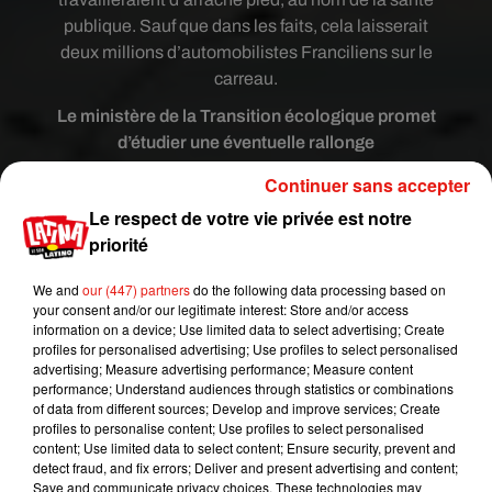
publique. Sauf que dans les faits, cela laisserait
deux millions d’automobilistes Franciliens sur le
carreau.
Le ministère de la Transition écologique promet
d’étudier une éventuelle rallonge
Selon les statistiques du ministère de la
Continuer sans accepter
Transition écologique, les véhicules qui arborent
Le respect de votre vie privée est notre
une vignette Crit’Air 4 (véhicules diesel de 2002 à
priorité
2005) et 3 (diesel de 2006 à 2010) et essence (de
1997 à 2005) seront concernés. Même si le
We and
our (447) partners
do the following data processing based on
your consent and/or our legitimate interest: Store and/or access
véhicule est d’apparence récent, il faudra le
information on a device; Use limited data to select advertising; Create
remplacer par un autre dit « plus vertueux » avec
profiles for personalised advertising; Use profiles to select personalised
des moteurs hybride, électrique ou même
advertising; Measure advertising performance; Measure content
performance; Understand audiences through statistics or combinations
essence dernière génération.
of data from different sources; Develop and improve services; Create
profiles to personalise content; Use profiles to select personalised
Sauf que dans les conditions d’attributions des
content; Use limited data to select content; Ensure security, prevent and
aides gouvernementales pour changer, les primes
detect fraud, and fix errors; Deliver and present advertising and content;
à la conversion ne sont, pour le moment,
Save and communicate privacy choices. These technologies may