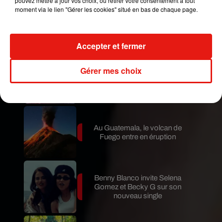
pouvez mettre à jour vos choix, ou retirer votre consentement à tout
moment via le lien "Gérer les cookies" situé en bas de chaque page.
Le fourmilier géant fait son retour
en Argentine, et en pleine...
Accepter et fermer
Karol G dévoile la tracklist de
Gérer mes choix
son nouvel album… avec des
invités...
Au Guatemala, le volcan de
Fuego entre en éruption
Benny Blanco invite Selena
Gomez et Becky G sur son
nouveau single