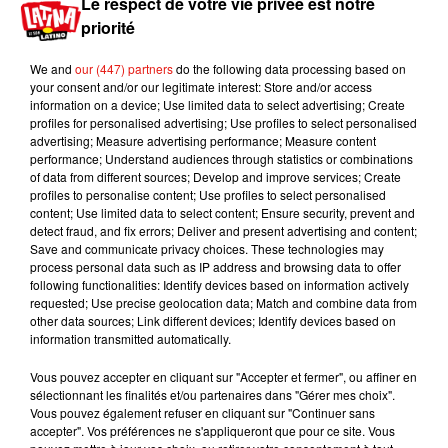
Le respect de votre vie privée est notre
rendre) le véhicule sans aucun contact physique.
priorité
Dans
Le Parisien
, le co-fondateur Karim
Kaddoura précise que tous ces véhicules ont été
We and
our (447) partners
do the following data processing based on
désinfectés.
your consent and/or our legitimate interest: Store and/or access
information on a device; Use limited data to select advertising; Create
Il faut soutenir et soulager ceux qui sont en
profiles for personalised advertising; Use profiles to select personalised
advertising; Measure advertising performance; Measure content
première ligne. Partagez l’info pour aider tout le
performance; Understand audiences through statistics or combinations
personnel à se déplacer.
of data from different sources; Develop and improve services; Create
#SoutienAuxSoignants
.
profiles to personalise content; Use profiles to select personalised
content; Use limited data to select content; Ensure security, prevent and
pic.twitter.com/mCjaeN5m05
detect fraud, and fix errors; Deliver and present advertising and content;
Save and communicate privacy choices. These technologies may
— Virtuo (@VirtuoFR)
March 19, 2020
process personal data such as IP address and browsing data to offer
Publié : 20 mars 2020 à 12h51 par Virgil Bauchaud
following functionalities: Identify devices based on information actively
requested; Use precise geolocation data; Match and combine data from
Mundo Latino
other data sources; Link different devices; Identify devices based on
information transmitted automatically.
Guatemala : l'éruption du volcan
Vous pouvez accepter en cliquant sur "Accepter et fermer", ou affiner en
de Fuego est terminée
sélectionnant les finalités et/ou partenaires dans "Gérer mes choix".
Vous pouvez également refuser en cliquant sur "Continuer sans
accepter". Vos préférences ne s'appliqueront que pour ce site. Vous