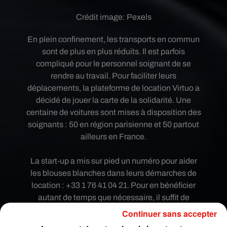
Crédit image:
Pexels
En plein confinement, les transports en commun
sont de plus en plus réduits. Il est parfois
compliqué pour le personnel soignant de se
rendre au travail. Pour faciliter leurs
déplacements, la plateforme de location Virtuo a
décidé de jouer la carte de la solidarité. Une
centaine de voitures sont mises à disposition des
soignants : 50 en région parisienne et 50 partout
ailleurs en France.
La start-up a mis sur pied un numéro pour aider
les blouses blanches dans leurs démarches de
location : +33 1 76 41 04 21. Pour en bénéficier
autant de temps que nécessaire, il suffit de
télécharger l’application Virtuo. Toute la location
Continuer sans accepter
est dématérialisée et permet de prendre (et