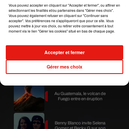
Publié : 1er juillet 2019 à 7h40 par Mikaà«l Livret
Vous pouvez accepter en cliquant sur "Accepter et fermer", ou affiner en
sélectionnant les finalités et/ou partenaires dans "Gérer mes choix".
Mundo Latino
Vous pouvez également refuser en cliquant sur "Continuer sans
accepter". Vos préférences ne s'appliqueront que pour ce site. Vous
pouvez mettre à jour vos choix, ou retirer votre consentement à tout
Le fourmilier géant fait son retour
moment via le lien "Gérer les cookies" situé en bas de chaque page.
en Argentine, et en pleine...
Accepter et fermer
Karol G dévoile la tracklist de
son nouvel album… avec des
Gérer mes choix
invités...
Au Guatemala, le volcan de
Fuego entre en éruption
Benny Blanco invite Selena
Gomez et Becky G sur son