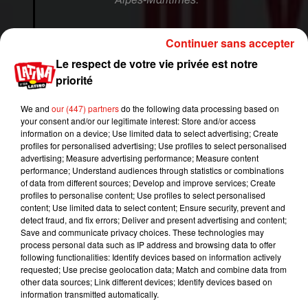
Faire le test du VIH n’a jamais été aussi facile.
Continuer sans accepter
Le respect de votre vie privée est notre
Plus d'infos :
priorité
https://t.co/hZik8LDTWW
#VIHTEST
#AuLaboSansOrd
#PARISSANSSIDA
We and
our (447) partners
do the following data processing based on
pic.twitter.com/IunpGObJ63
your consent and/or our legitimate interest: Store and/or access
information on a device; Use limited data to select advertising; Create
— #PARISSANSSIDA (@parissanssida)
1 juillet
profiles for personalised advertising; Use profiles to select personalised
2019
advertising; Measure advertising performance; Measure content
performance; Understand audiences through statistics or combinations
Selon la mairie de Paris, il faudrait que 9
of data from different sources; Develop and improve services; Create
profiles to personalise content; Use profiles to select personalised
personnes contaminées sur 10 soient dépistées
content; Use limited data to select content; Ensure security, prevent and
et soignées dans la capitale pour que « le
sida
ne
detect fraud, and fix errors; Deliver and present advertising and content;
soit ne se démultiplie plus ». La Ville s'est même
Save and communicate privacy choices. These technologies may
process personal data such as IP address and browsing data to offer
fixé un objectif de vaincre le VIH à l'horizon
following functionalities: Identify devices based on information actively
2030. En 2017, 2.500 personnes ont découvert
requested; Use precise geolocation data; Match and combine data from
leur séropositivité en Île-de-France et 1.000 à
other data sources; Link different devices; Identify devices based on
information transmitted automatically.
Paris.