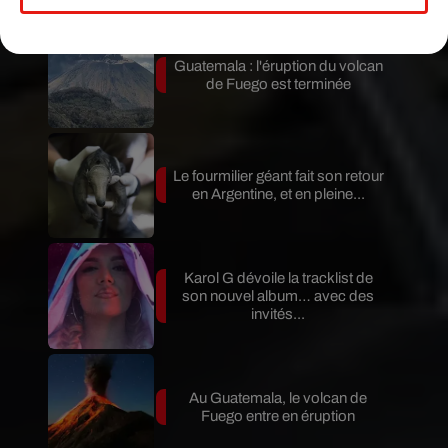
Mundo Latino
Guatemala : l'éruption du volcan
de Fuego est terminée
Le fourmilier géant fait son retour
en Argentine, et en pleine...
Karol G dévoile la tracklist de
son nouvel album… avec des
invités...
Au Guatemala, le volcan de
Fuego entre en éruption