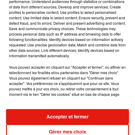
performance; Understand audiences through statistics or combinations
of data from different sources; Develop and improve services; Create
profiles to personalise content; Use profiles to select personalised
Résultat connu en 10 à 30
content; Use limited data to select content; Ensure security, prevent and
minutes
detect fraud, and fix errors; Deliver and present advertising and content;
Save and communicate privacy choices. These technologies may
process personal data such as IP address and browsing data to offer
Le prélèvement pour un test antigénique, pour
following functionalities: Identify devices based on information actively
lequel la Haute autorité de santé (HAS) a rendu
requested; Use precise geolocation data; Match and combine data from
vendredi dernier un avis
"favorable"
, est effectué
other data sources; Link different devices; Identify devices based on
information transmitted automatically.
dans les narines à l'aide d'un écouvillon, comme
les tests dits RT-PCR, qui donnent actuellement
Vous pouvez accepter en cliquant sur "Accepter et fermer", ou affiner en
les résultats les plus performants. Mais les tests
sélectionnant les finalités et/ou partenaires dans "Gérer mes choix".
Vous pouvez également refuser en cliquant sur "Continuer sans
antigéniques ne nécessitent pas d'analyse en
accepter". Vos préférences ne s'appliqueront que pour ce site. Vous
laboratoire et le résultat peut être connu en 10 à
pouvez mettre à jour vos choix, ou retirer votre consentement à tout
30 minutes.
moment via le lien "Gérer les cookies" situé en bas de chaque page.
(Avec AFP)
Accepter et fermer
Publié : 16 octobre 2020 à 12h30 par Iris
Mazzacurati
Gérer mes choix