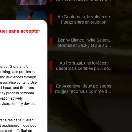
invités...
Au Guatemala, le volcan de
Fuego entre en éruption
uer sans accepter
ux
Benny Blanco invite Selena
de
Gomez et Becky G sur son
»,
nouveau single
et
Au Portugal, une forêt est
erest: Store and/or
désormais certifiée pour ses
tising; Use profiles to
ur
bienfaits...
tand audiences through
personalise content; Use
En Argentine, deux poissons
 fraud, and fix errors;
ir
rouges reconnus comme des
 may process personal
êtres...
le,
mation actively
vices; Identify devices
que
rtenaires dans "Gérer
s'appliqueront que pour
les cookies" situé en