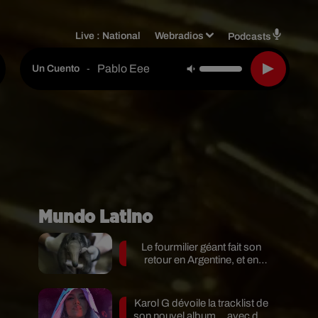
Live :
National
Webradios
Podcasts
Pablo Eee
-
Un Cuento
Mundo Latino
Le fourmilier géant fait son
retour en Argentine, et en
pleine...
Karol G dévoile la tracklist de
son nouvel album… avec des