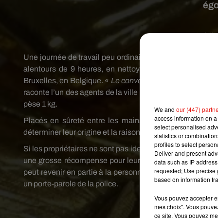
égo
Crédit
Une journée de travail peu ordinaire. Deux agents de pr
alentours de 9 heures, en nettoyant un avaloir (disp
Bruxelles, en Belgique. «
Le convoyeur qui manipulait la m
raconte l’un des agents de la ville à la RTBF (vidéo ci-d
pèse 1 kg.
We and
our (447) partn
access information on a 
Placés en sûreté entre les mains de la police locale, 
select personalised ad
déterminer leur origine et la raison de leur présence dans 
statistics or combinatio
profiles to select person
Si les propriétaires ne sont pas identifiés ou retrouvés d
Deliver and present adv
une grosse récompense pour leur trouvaille. « L’article 71
data such as IP address 
requested; Use precise g
peut revenir en partie à la personne qui l’a trouvé, mais a
based on information tra
un porte-parole de la police.
Vous pouvez accepter en 
mes choix". Vous pouvez
ce site. Vous pouvez met