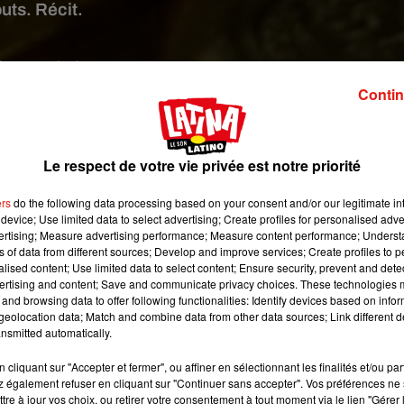
uts. Récit.
 image:
Pixabay
Contin
opreté ont découvert deux imposants lingots d’or, mardi matin a
ositif menant aux égouts) bouché dans un caniveau du centre 
achine a senti une résistance (…) et ça s’est avéré être de l’or
Le respect de votre vie privée est notre priorité
essous). Chaque lingot mesure environ la taille d’un smartphone 
ers
do the following data processing based on your consent and/or our legitimate int
device; Use limited data to select advertising; Create profiles for personalised adver
les deux lingots d’or font désormais l’objet d’une enquête po
vertising; Measure advertising performance; Measure content performance; Unders
les égouts de la capitale belge (abandon, perte, vol, etc).
ns of data from different sources; Develop and improve services; Create profiles to 
alised content; Use limited data to select content; Ensure security, prevent and detect
ans les prochains jours, les agents de nettoyage pourraient recevo
ertising and content; Save and communicate privacy choices. These technologies
6 spécifie qu’un objet trouvé, un ‘’trésor’’ le terme dans l’artic
and browsing data to offer following functionalities: Identify devices based on infor
eolocation data; Match and combine data from other data sources; Link different de
ussi au propriétaire de l’endroit où l’objet a été trouvé », expli
nsmitted automatically.
cliquant sur "Accepter et fermer", ou affiner en sélectionnant les finalités et/ou pa
 également refuser en cliquant sur "Continuer sans accepter". Vos préférences ne 
tre à jour vos choix, ou retirer votre consentement à tout moment via le lien "Gérer 