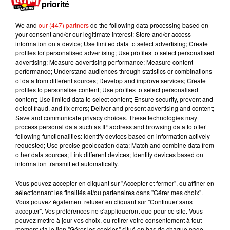
priorité
— J-C Fromantin (@JCFromantin)
30 août 2019
We and
our (447) partners
do the following data processing based on
Ces feux devraient être installés au niveau des
your consent and/or our legitimate interest: Store and/or access
information on a device; Use limited data to select advertising; Create
boulevards Bineau et de la Saussaye, ainsi que
profiles for personalised advertising; Use profiles to select personalised
dans le secteur de la place du Marché. Ils ne
advertising; Measure advertising performance; Measure content
seront là que pour une expérimentation de deux
performance; Understand audiences through statistics or combinations
of data from different sources; Develop and improve services; Create
ans. Jusque là interdits en France, un arrêté a été
profiles to personalise content; Use profiles to select personalised
publié fin juillet pour permettre ces essais.
content; Use limited data to select content; Ensure security, prevent and
detect fraud, and fix errors; Deliver and present advertising and content;
Publié : 2 septembre 2019 à 11h46 par Virgil
Save and communicate privacy choices. These technologies may
Bauchaud
process personal data such as IP address and browsing data to offer
following functionalities: Identify devices based on information actively
Mundo Latino
requested; Use precise geolocation data; Match and combine data from
other data sources; Link different devices; Identify devices based on
information transmitted automatically.
Le fourmilier géant fait son retour
en Argentine, et en pleine...
Vous pouvez accepter en cliquant sur "Accepter et fermer", ou affiner en
sélectionnant les finalités et/ou partenaires dans "Gérer mes choix".
Vous pouvez également refuser en cliquant sur "Continuer sans
accepter". Vos préférences ne s'appliqueront que pour ce site. Vous
pouvez mettre à jour vos choix, ou retirer votre consentement à tout
Karol G dévoile la tracklist de
moment via le lien "Gérer les cookies" situé en bas de chaque page.