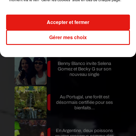
son nouvel album… avec des
invités...
Accepter et fermer
Au Guatemala, le volcan de
Gérer mes choix
Fuego entre en éruption
Benny Blanco invite Selena
Gomez et Becky G sur son
nouveau single
Au Portugal, une forêt est
désormais certifiée pour ses
bienfaits...
En Argentine, deux poissons
rouges reconnus comme des