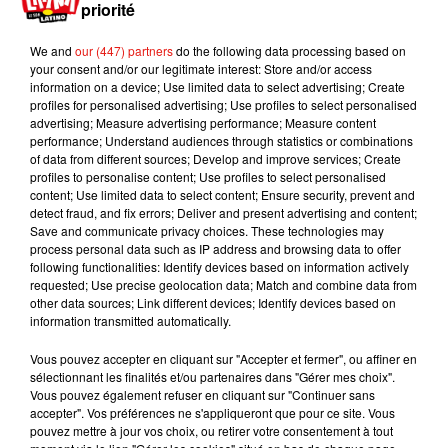
priorité
patient atteint de rectocolite hémorragique
permettrait de le soigner.
We and
our (447) partners
do the following data processing based on
your consent and/or our legitimate interest: Store and/or access
Et puisque nous n’en sommes plus à quelques
information on a device; Use limited data to select advertising; Create
détails gênants, sachez que cette greffe fécale
profiles for personalised advertising; Use profiles to select personalised
s’effectue soit par coloscopie, soit par sonde
advertising; Measure advertising performance; Measure content
performance; Understand audiences through statistics or combinations
nasaux-gastrique. Si ce don de selles vous
of data from different sources; Develop and improve services; Create
intéresse, une adresse mail est disponible :
profiles to personalise content; Use profiles to select personalised
crcest.rebalance.urcest@aphp.fr.
content; Use limited data to select content; Ensure security, prevent and
detect fraud, and fix errors; Deliver and present advertising and content;
Publié : 21 novembre 2018 à 9h58 par Maud
Save and communicate privacy choices. These technologies may
Tambellini
process personal data such as IP address and browsing data to offer
following functionalities: Identify devices based on information actively
Mundo Latino
requested; Use precise geolocation data; Match and combine data from
other data sources; Link different devices; Identify devices based on
information transmitted automatically.
Guatemala : l'éruption du volcan
de Fuego est terminée
Vous pouvez accepter en cliquant sur "Accepter et fermer", ou affiner en
sélectionnant les finalités et/ou partenaires dans "Gérer mes choix".
Vous pouvez également refuser en cliquant sur "Continuer sans
accepter". Vos préférences ne s'appliqueront que pour ce site. Vous
pouvez mettre à jour vos choix, ou retirer votre consentement à tout