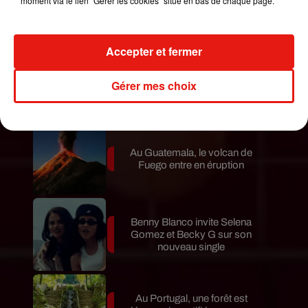
moment via le lien "Gérer les cookies" situé en bas de chaque page.
Le fourmilier géant fait son retour
en Argentine, et en pleine...
Accepter et fermer
Karol G dévoile la tracklist de
son nouvel album… avec des
Gérer mes choix
invités...
Au Guatemala, le volcan de
Fuego entre en éruption
Benny Blanco invite Selena
Gomez et Becky G sur son
nouveau single
Au Portugal, une forêt est