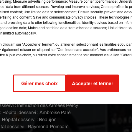
vertising; Measure advertising performance; Measure content performance; Unders
 : La Collégiale, Cochin, Bichat, H.U la Pitié-Salpêtrière
ns of data from different sources; Develop and improve services; Create profiles to 
alised content; Use limited data to select content; Ensure security, prevent and detect
: H.U Necker - Enfant Malades, Sainte-Périne, Hôpital Européen
ertising and content; Save and communicate privacy choices. These technologies
ges Pompidou
and browsing data to offer following functionalities: Identify devices based on infor
eolocation data; Match and combine data from other data sources; Link different de
ôpitaux desservis : Saint-Joseph, Vaugirard
nsmitted automatically.
 Hôpitaux desservis : Saint-Anne, Henri Ey
: Hôpital desservi : Bretonneau
cliquant sur "Accepter et fermer", ou affiner en sélectionnant les finalités et/ou pa
ôpitaux desservis : Saint-Louis, Tenon
 également refuser en cliquant sur "Continuer sans accepter". Vos préférences ne 
tre à jour vos choix, ou retirer votre consentement à tout moment via le lien "Gérer 
ôpitaux desservis : Hauteville, Lasalle
 Bichat
: Hôpital desservi : Bichat
ebré
: Hôpital desservi : Robert Debré
pital desservi : H.U Necker - Enfants Malades
Gérer mes choix
Accepter et fermer
 Cochin Hôpital desservi
: Cochin
ôpitaux desservis : Avron, Lasalle
ôpital desservi : Emile-Roux
esservi : Instruction des Armées Percy
: Hôpital desservi : Ambroise Paré
: Hôpital desservi : Beaujon
ital desservi : Raymond-Poincaré