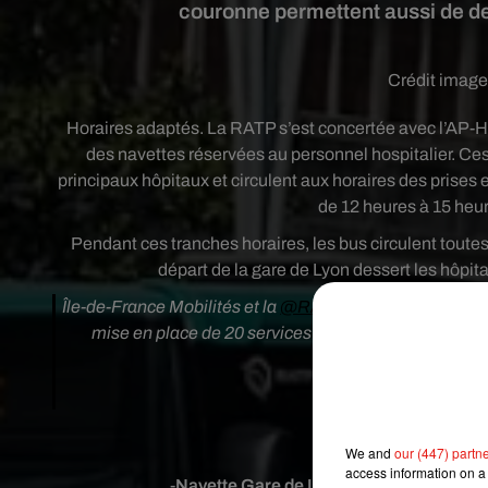
couronne permettent aussi de des
Crédit imag
Horaires adaptés. La RATP s’est concertée avec l’AP-H
des navettes réservées au personnel hospitalier. Ces
principaux hôpitaux et circulent aux horaires des prises 
de 12 heures à 15 heur
Pendant ces tranches horaires, les bus circulent toutes
départ de la gare de Lyon dessert les hôpi
Île-de-France Mobilités et la
@RATPgroup
sont mobilis
mise en place de 20 services de navettes réservées a
#COVID㒼19
pi
— IDF Mobilités (@
Voici les 20 lign
We and
our (447) partn
access information on a 
-
Navette Gare de Lyon
: Hôpitaux desser