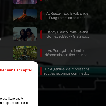
invités...
Au Guatemala, le volcan de
Fuego entre en éruption
e
Benny Blanco invite Selena
Gomez et Becky G sur son
),
nouveau single
Au Portugal, une forêt est
désormais certifiée pour ses
bienfaits...
la
uer sans accepter
En Argentine, deux poissons
rouges reconnus comme des
êtres...
erest: Store and/or
tising; Use profiles to