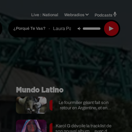
Live :
National
Webradios
Podcasts
Laura Pausini
-
¿porqué Te Vas?
Mundo Latino
Le fourmilier géant fait son
retour en Argentine, et en
pleine...
Karol G dévoile la tracklist de
e
son nouvel album… avec des