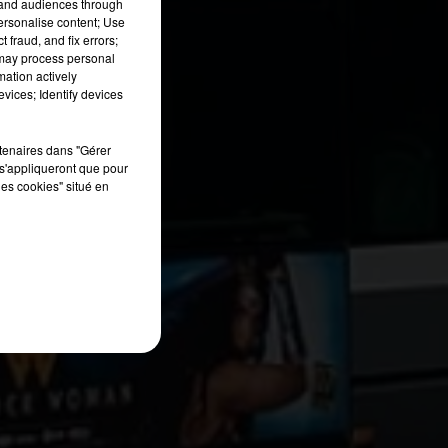
tand audiences through
personalise content; Use
 fraud, and fix errors;
 may process personal
mation actively
vices; Identify devices
rtenaires dans "Gérer
s'appliqueront que pour
les cookies" situé en