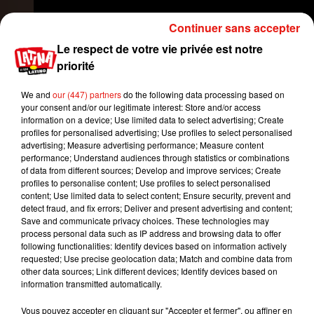
Continuer sans accepter
Le respect de votre vie privée est notre
priorité
We and
our (447) partners
do the following data processing based on
your consent and/or our legitimate interest: Store and/or access
information on a device; Use limited data to select advertising; Create
profiles for personalised advertising; Use profiles to select personalised
advertising; Measure advertising performance; Measure content
performance; Understand audiences through statistics or combinations
of data from different sources; Develop and improve services; Create
1. Comment boire de l'eau ?
Avons-nous
profiles to personalise content; Use profiles to select personalised
content; Use limited data to select content; Ensure security, prevent and
vraiment besoin d'un tuto pour apprendre à boire
detect fraud, and fix errors; Deliver and present advertising and content;
de l'eau ? Apparemment oui..
Save and communicate privacy choices. These technologies may
process personal data such as IP address and browsing data to offer
following functionalities: Identify devices based on information actively
requested; Use precise geolocation data; Match and combine data from
other data sources; Link different devices; Identify devices based on
information transmitted automatically.
Vous pouvez accepter en cliquant sur "Accepter et fermer", ou affiner en