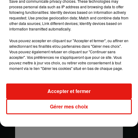
Save and communicate privacy choices. These technologies may
Un second concert le 14
process personal data such as IP address and browsing data to offer
décembre avec de grands
following functionalities: Identify devices based on information actively
artistes
requested; Use precise geolocation data; Match and combine data from
other data sources; Link different devices; Identify devices based on
information transmitted automatically.
En effet, la seconde partie du concert virtuel de
Daddy Yankee aura lieu en direct lundi 14
Vous pouvez accepter en cliquant sur "Accepter et fermer", ou affiner en
décembre, toujours sur YouTube. Et surprise :
sélectionnant les finalités et/ou partenaires dans "Gérer mes choix".
Vous pouvez également refuser en cliquant sur "Continuer sans
comme il vient de l'annoncer sur Instagram, le
accepter". Vos préférences ne s'appliqueront que pour ce site. Vous
chanteur portoricain sera entouré d'artistes de
pouvez mettre à jour vos choix, ou retirer votre consentement à tout
renommé internationale à l'instar de
Bad Bunny,
moment via le lien "Gérer les cookies" situé en bas de chaque page.
Lunay, Nicky Jam, Wisin y Yandel
.
Accepter et fermer
Gérer mes choix