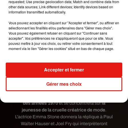
requested; Use precise geolocation data; Match and combine data from
other data sources; Link different devices; Identify devices based on
information transmitted automatically.
Vous pouvez accepter en cliquant sur "Accepter et fermer", ou affiner en
sélectionnant les finalités et/ou partenaires dans "Gérer mes choix".
Vous pouvez également refuser en cliquant sur "Continuer sans
accepter". Vos préférences ne s'appliqueront que pour ce site. Vous
pouvez mettre à jour vos choix, ou retirer votre consentement à tout
moment via le lien "Gérer les cookies" situé en bas de chaque page.
Voir cette publication sur Instagram
Une publication partagée par @disneycruella
Accepter et fermer
Le film, réalisé par Craig Gillespie,
ne sera pas un
remake du célèbre dessin-animé
Les 101
Gérer mes choix
Dalmatiens
. En effet, ce nouveau projet
cinématographique se déroulera dans
le Londres
des années 1970
et se concentrera sur
la
jeunesse de la cruelle créatrice de mode
.
L'actrice Emma Stone donnera la réplique à Paul
Walter Hauser et Joel Fry qui interprèteront