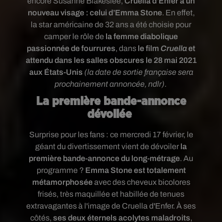
encore Susanne Blakeslee,
Cruella d’Enfer a un
nouveau visage : celui d’Emma Stone
. En effet,
la star américaine de 32 ans a été choisie pour
camper le rôle de
la femme diabolique
passionnée de fourrures
, dans
le film
Cruella
et
attendu dans les salles obscures le 28 mai 2021
aux États-Unis
(la date de sortie française sera
prochainement annoncée, ndlr)
.
La première bande-annonce
dévoilée
Surprise pour les fans : ce mercredi 17 février, le
géant du divertissement vient de dévoiler
la
première bande-annonce du long-métrage
. Au
programme ?
Emma Stone est totalement
métamorphosée
avec des cheveux bicolores
frisés, très maquillée et habillée de tenues
extravagantes à l'image de Cruella d'Enfer. À ses
côtés,
ses deux éternels acolytes maladroits
,