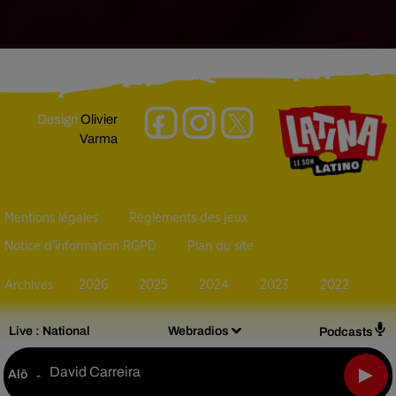
Design
Olivier
Varma
Mentions légales
Règlements des jeux
Notice d’information RGPD
Plan du site
Archives
2026
2025
2024
2023
2022
Live :
National
Webradios
Podcasts
David Carreira
Alô
-