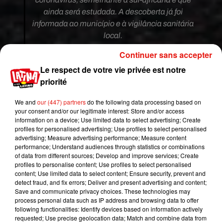
ainda será estudada. A descoberta já foi
informada ao município e à vigilância sanitária
local.
— Instituto Butantan (@butantanoficial)
March
Continuer sans accepter
31, 2021
Le respect de votre vie privée est notre
priorité
Le Brésil
doit déjà faire face à
un autre variant
local du virus, appelée P.1, que les autorités ont
We and
our (447) partners
do the following data processing based on
détecté en janvier
dernier.
« Il est possible que ce
your consent and/or our legitimate interest: Store and/or access
soit l'évolution de notre variant P.1, vers la
information on a device; Use limited data to select advertising; Create
profiles for personalised advertising; Use profiles to select personalised
mutation d’un variant sud-africain »
a déclaré
advertising; Measure advertising performance; Measure content
Dimas Covas.
Le variant sud-africain est
performance; Understand audiences through statistics or combinations
considéré comme plus contagieux que le virus
of data from different sources; Develop and improve services; Create
profiles to personalise content; Use profiles to select personalised
d'origine.
Les vaccins Pfizer, Moderna et
content; Use limited data to select content; Ensure security, prevent and
AstraZeneca se sont avérés moins efficaces
detect fraud, and fix errors; Deliver and present advertising and content;
contre cette mutation.
La découverte de
cette
Save and communicate privacy choices. These technologies may
process personal data such as IP address and browsing data to offer
nouvelle
mutation du virus, le variant de
Sao
following functionalities: Identify devices based on information actively
Paulo,
arrive
alors que le Brésil clôt son pire mois
requested; Use precise geolocation data; Match and combine data from