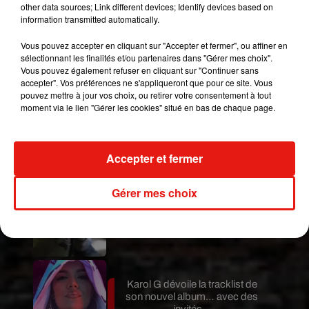
de la pandémie à ce jour. Le
pays
a enregistré 57
other data sources; Link different devices; Identify devices based on
information transmitted automatically.
606 décès liés au coronavirus du 1er au 30 mars,
le plus grand nombre de décès en un mois depuis
Vous pouvez accepter en cliquant sur "Accepter et fermer", ou affiner en
juillet 2020.
sélectionnant les finalités et/ou partenaires dans "Gérer mes choix".
Vous pouvez également refuser en cliquant sur "Continuer sans
Publié : 2 avril 2021 à 7h00 par Jérome Pasanau
accepter". Vos préférences ne s'appliqueront que pour ce site. Vous
Mundo Latino
pouvez mettre à jour vos choix, ou retirer votre consentement à tout
moment via le lien "Gérer les cookies" situé en bas de chaque page.
Guatemala : l'éruption du volcan
de Fuego est terminée
Accepter et fermer
Gérer mes choix
Le fourmilier géant fait son retour
en Argentine, et en pleine...
Karol G dévoile la tracklist de
son nouvel album… avec des
invités...