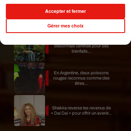
Benny Blanco invite Selena
Accepter et fermer
Gomez et Becky G sur son
nouveau single
Gérer mes choix
Au Portugal, une forêt est
désormais certifiée pour ses
bienfaits...
En Argentine, deux poissons
rouges reconnus comme des
êtres...
Shakira reverse les revenus de
« Dai Dai » pour offrir un avenir...