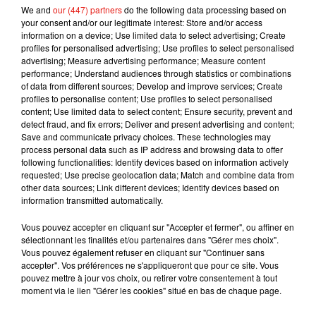
We and
our (447) partners
do the following data processing based on
l'heure actuelle, leur fermeture n'est pas encore
your consent and/or our legitimate interest: Store and/or access
annoncée.
« Nous avons interdit aux enfants de
information on a device; Use limited data to select advertising; Create
profiles for personalised advertising; Use profiles to select personalised
moins de treize ans de se rendre à la synagogue,
advertising; Measure advertising performance; Measure content
tout comme aux personnes âgées et fragiles »,
performance; Understand audiences through statistics or combinations
précise Joël Mergui, le président du Consistoire
of data from different sources; Develop and improve services; Create
profiles to personalise content; Use profiles to select personalised
de Paris.
content; Use limited data to select content; Ensure security, prevent and
Publié : 15 mars 2020 à 9h52 par CC
detect fraud, and fix errors; Deliver and present advertising and content;
Save and communicate privacy choices. These technologies may
Mundo Latino
process personal data such as IP address and browsing data to offer
following functionalities: Identify devices based on information actively
requested; Use precise geolocation data; Match and combine data from
Karol G dévoile la tracklist de
other data sources; Link different devices; Identify devices based on
son nouvel album… avec des
information transmitted automatically.
invités...
Vous pouvez accepter en cliquant sur "Accepter et fermer", ou affiner en
sélectionnant les finalités et/ou partenaires dans "Gérer mes choix".
Vous pouvez également refuser en cliquant sur "Continuer sans
Au Guatemala, le volcan de
accepter". Vos préférences ne s'appliqueront que pour ce site. Vous
Fuego entre en éruption
pouvez mettre à jour vos choix, ou retirer votre consentement à tout
moment via le lien "Gérer les cookies" situé en bas de chaque page.