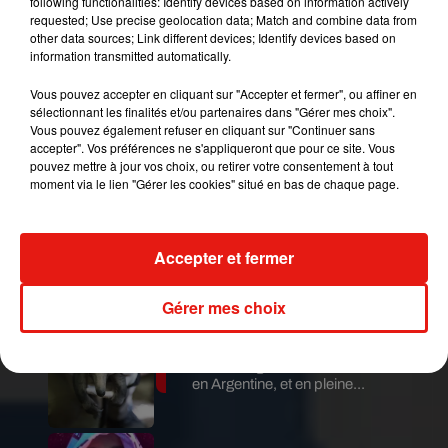
following functionalities: Identify devices based on information actively
particules, et moins d’émissions de
#CO2
, gaz à
requested; Use precise geolocation data; Match and combine data from
other data sources; Link different devices; Identify devices based on
effet de serre.
https://t.co/a4EuECRcHL
information transmitted automatically.
pic.twitter.com/Sy7Hrv1R4v
Vous pouvez accepter en cliquant sur "Accepter et fermer", ou affiner en
— Airparif (@Airparif)
April 21, 2020
sélectionnant les finalités et/ou partenaires dans "Gérer mes choix".
Vous pouvez également refuser en cliquant sur "Continuer sans
accepter". Vos préférences ne s'appliqueront que pour ce site. Vous
pouvez mettre à jour vos choix, ou retirer votre consentement à tout
Publié : 22 avril 2020 à 9h08 par Bertrand Loppin
moment via le lien "Gérer les cookies" situé en bas de chaque page.
Mundo Latino
Accepter et fermer
Guatemala : l'éruption du volcan
de Fuego est terminée
Gérer mes choix
Le fourmilier géant fait son retour
en Argentine, et en pleine...