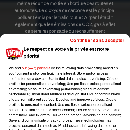
même réduit de moitié en bordure des routes et
autoroutes. Le dioxyde de carbone est le principal
polluant émis par le trafic routier. Airparif établit
également que les émissions de CO2, gaz à effet
de serre responsable du réchauffement
climatique, ont chuté de 30%.
Continuer sans accepter
Le respect de votre vie privée est notre
Pour autant, le confinement est loin d’avoir
priorité
éradiqué toutes les traces de pollution en région
parisienne.
Airparif
constate que le niveau de
We and
our (447) partners
do the following data processing based on
pollution aux particules fines (PM10 et PM2,5)
your consent and/or our legitimate interest: Store and/or access
reste encore important. Ce taux élevés de
information on a device; Use limited data to select advertising; Create
particules fines a pour source le chauffage,
profiles for personalised advertising; Use profiles to select personalised
advertising; Measure advertising performance; Measure content
l’agriculture et la météo printanières de ces
performance; Understand audiences through statistics or combinations
dernières semaines.
of data from different sources; Develop and improve services; Create
profiles to personalise content; Use profiles to select personalised
Évaluation de l’impact sur la qualité de l’air en
content; Use limited data to select content; Ensure security, prevent and
#ÎledeFrance
des 3 premières semaines de
detect fraud, and fix errors; Deliver and present advertising and content;
Save and communicate privacy choices. These technologies may
#confinement
: amélioration de la qualité de l’air
process personal data such as IP address and browsing data to offer
pour le
#dioxydedazote
mais moindre pour les