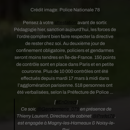
Crédit image:
Police Nationale 78
Pensez à votre
attestation
avant de sortir.
Pédagogie hier, sanction aujourd’hui, les forces de
l’ordre comptent bien faire respecter la directive
de rester chez soi. Au deuxième jour de
confinement obligatoire, policiers et gendarmes
seront moins tendres en Île-de-France. 150 points
de contrôle sont en place dans Paris et en petite
couronne. Plus de 10 000 contrôles ont été
effectués depuis mardi 17 mars à midi dans
l’agglomération parisienne. 518 personnes ont
été verbalisées, selon la Préfecture de Police ...
[
#EnDirect
]
Ce soir,
@Gendarmerie_078
en présence de
Thierry Laurent, Directeur de cabinet
@Prefet78
,
est engagée à Magny-les-Hameaux & Noisy-le-
Roi.