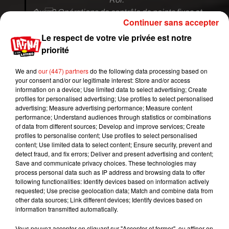
�x0 Opérations de contrôle de points fixes et
Continuer sans accepter
mobiles pour faire
#respecter
les règles de
Le respect de votre vie privée est notre
#confinement
.
pic.twitter.com/J7P0G2btcl
priorité
— Préfet des Yvelines (@Prefet78)
March 17,
2020
We and
our (447) partners
do the following data processing based on
your consent and/or our legitimate interest: Store and/or access
100 000 policiers sont déployés dans toute la
information on a device; Use limited data to select advertising; Create
France. Le gouvernement envisagerait le recours
profiles for personalised advertising; Use profiles to select personalised
advertising; Measure advertising performance; Measure content
aux militaires. Selon Le Parisien, les 7 000 soldats
performance; Understand audiences through statistics or combinations
de l’opération Sentinelle pourraient être mis à
of data from different sources; Develop and improve services; Create
contribution pour se substituer aux policiers et
profiles to personalise content; Use profiles to select personalised
content; Use limited data to select content; Ensure security, prevent and
gendarmes appelés à contrôler les restrictions de
detect fraud, and fix errors; Deliver and present advertising and content;
circulation. Ils assureraient alors des missions de
Save and communicate privacy choices. These technologies may
surveillances fixes de lieux sensibles, par
process personal data such as IP address and browsing data to offer
following functionalities: Identify devices based on information actively
exemple.
requested; Use precise geolocation data; Match and combine data from
other data sources; Link different devices; Identify devices based on
information transmitted automatically.
Publié : 18 mars 2020 à 9h43 par Mikaà«l Livret
Vous pouvez accepter en cliquant sur "Accepter et fermer", ou affiner en