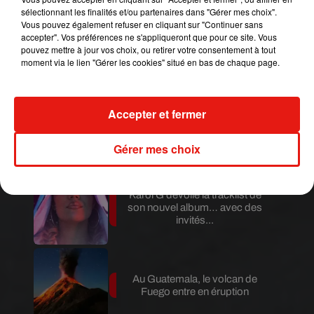
Mundo Latino
sélectionnant les finalités et/ou partenaires dans "Gérer mes choix".
Vous pouvez également refuser en cliquant sur "Continuer sans
accepter". Vos préférences ne s'appliqueront que pour ce site. Vous
Guatemala : l'éruption du volcan
pouvez mettre à jour vos choix, ou retirer votre consentement à tout
de Fuego est terminée
moment via le lien "Gérer les cookies" situé en bas de chaque page.
Accepter et fermer
Le fourmilier géant fait son retour
en Argentine, et en pleine...
Gérer mes choix
Karol G dévoile la tracklist de
son nouvel album… avec des
invités...
Au Guatemala, le volcan de
Fuego entre en éruption