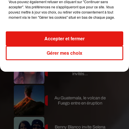
Vous pouvez également refuser en cliquant sur "Continuer sans
Guatemala : l'éruption du volcan
accepter". Vos préférences ne s'appliqueront que pour ce site. Vous
de Fuego est terminée
pouvez mettre à jour vos choix, ou retirer votre consentement à tout
moment via le lien "Gérer les cookies" situé en bas de chaque page.
Le fourmilier géant fait son retour
Accepter et fermer
en Argentine, et en pleine...
Gérer mes choix
Karol G dévoile la tracklist de
son nouvel album… avec des
invités...
Au Guatemala, le volcan de
Fuego entre en éruption
Benny Blanco invite Selena