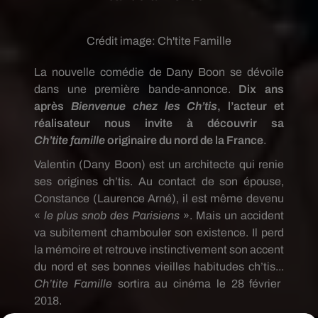
Crédit image:
Ch'tite Famille
La nouvelle comédie de Dany Boon se dévoile
dans une première bande-annonce.
Dix ans
après
Bienvenue chez les
Ch’tis
, l’acteur et
réalisateur nous invite à découvrir sa
Ch’tite
famille
originaire du nord de la France
.
Valentin
(Dany Boon)
est un architecte qui renie
ses origines
ch’tis
.
Au contact de son épouse,
Constance
(Laurence
Arné
)
, il est même devenu
«
le plus snob des Parisiens
».
Mais un accident
va subitement chambouler son existence.
Il perd
la mémoire et retrouve instinctivement son accent
du nord et ses bonnes vieilles
habitudes
ch’tis
...
Ch’tite
Famille
sortira au cinéma le 28 février
2018.