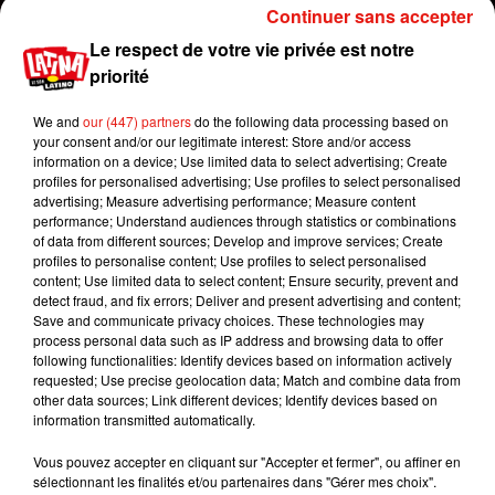
Continuer sans accepter
Le respect de votre vie privée est notre
priorité
We and
our (447) partners
do the following data processing based on
your consent and/or our legitimate interest: Store and/or access
information on a device; Use limited data to select advertising; Create
profiles for personalised advertising; Use profiles to select personalised
advertising; Measure advertising performance; Measure content
performance; Understand audiences through statistics or combinations
of data from different sources; Develop and improve services; Create
profiles to personalise content; Use profiles to select personalised
content; Use limited data to select content; Ensure security, prevent and
detect fraud, and fix errors; Deliver and present advertising and content;
Save and communicate privacy choices. These technologies may
process personal data such as IP address and browsing data to offer
following functionalities: Identify devices based on information actively
Publié : 22 décembre 2017 à 16h05 par Aurélie
requested; Use precise geolocation data; Match and combine data from
other data sources; Link different devices; Identify devices based on
Amcn
information transmitted automatically.
Mundo Latino
Vous pouvez accepter en cliquant sur "Accepter et fermer", ou affiner en
sélectionnant les finalités et/ou partenaires dans "Gérer mes choix".