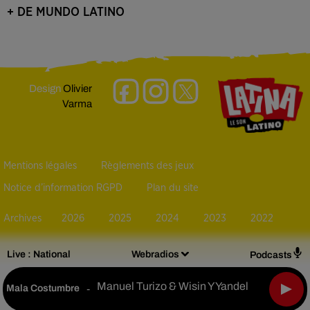
+ DE MUNDO LATINO
Design
Olivier
Varma
Mentions légales
Règlements des jeux
Notice d’information RGPD
Plan du site
Archives
2026
2025
2024
2023
2022
Live :
National
Webradios
Podcasts
Manuel Turizo & Wisin Y Yandel
Mala Costumbre
-