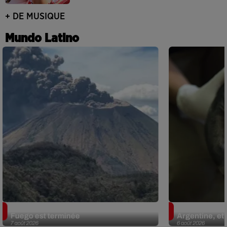
+ DE MUSIQUE
Mundo Latino
Guatemala : l'éruption du volcan de
Le fourmilier 
Fuego est terminée
Argentine, et 
7 août 2026
6 août 2026