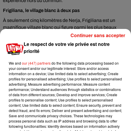
expérience hors du commun.
Frigiliana, le village blanc à deux pas
À seulement cinq kilomètres de Nerja, Frigiliana est un
magnifique village blanc qui figure parmi les plus beaux
villages d'Andalousie et d'Espagne. Ses ruelles pavées, ses
Continuer sans accepter
maisons blanchies à la chaux et ses balcons fleuris offrent un
Le respect de votre vie privée est notre
dépaysement total. On y flâne, on y déjeune, on s'y perd avec
priorité
bonheur.
We and
our (447) partners
do the following data processing based on
Quand partir ?
your consent and/or our legitimate interest: Store and/or access
information on a device; Use limited data to select advertising; Create
Le printemps (avril à juin) et le début de l'automne
profiles for personalised advertising; Use profiles to select personalised
(septembre à octobre) sont les périodes idéales pour éviter
advertising; Measure advertising performance; Measure content
la foule estivale. Les températures y sont douces, la nature
performance; Understand audiences through statistics or combinations
of data from different sources; Develop and improve services; Create
luxuriante, et l'atmosphère plus tranquille. Avec
330 jours de
profiles to personalise content; Use profiles to select personalised
soleil
par an et des températures avoisinant les 20°C toute
content; Use limited data to select content; Ensure security, prevent and
l'année, Nerja reste une destination séduisante quasiment
detect fraud, and fix errors; Deliver and present advertising and content;
Save and communicate privacy choices. These technologies may
en toutes saisons.
process personal data such as IP address and browsing data to offer
following functionalities: Identify devices based on information actively