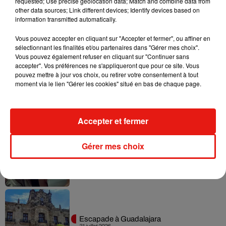
requested; Use precise geolocation data; Match and combine data from
other data sources; Link different devices; Identify devices based on
information transmitted automatically.
Vous pouvez accepter en cliquant sur "Accepter et fermer", ou affiner en
Musique
sélectionnant les finalités et/ou partenaires dans "Gérer mes choix".
Vous pouvez également refuser en cliquant sur "Continuer sans
accepter". Vos préférences ne s'appliqueront que pour ce site. Vous
pouvez mettre à jour vos choix, ou retirer votre consentement à tout
Karol G dévoile la tracklist de son nouvel
moment via le lien "Gérer les cookies" situé en bas de chaque page.
album… avec des invités...
6 août 2026
Accepter et fermer
Gérer mes choix
Benny Blanco invite Selena Gomez et
Becky G sur son nouveau single
5 août 2026
Escapade à Guadalajara
31 juillet 2026