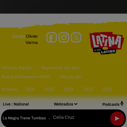
Design
Olivier
Varma
Mentions légales
Règlements des jeux
Notice d’information RGPD
Plan du site
Archives
2026
2025
2024
2023
2022
Live :
National
Webradios
Podcasts
Celia Cruz
La Negra Tiene Tumbao
-