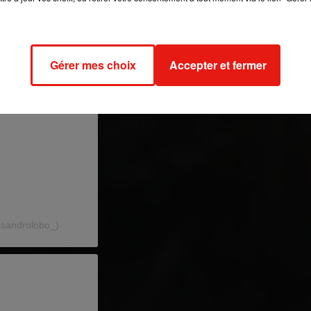
Gérer mes choix
Accepter et fermer
ssandrolobo_)