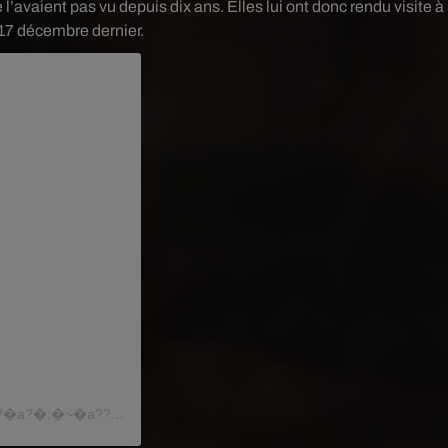
l’avaient pas vu depuis dix ans. Elles lui ont donc rendu visite à
 17 décembre dernier.
Une publication partagée par �R�a??�a?? ��a???? ?�a?�:�~�a??�a®️ (@marianosantosbarbearia_)