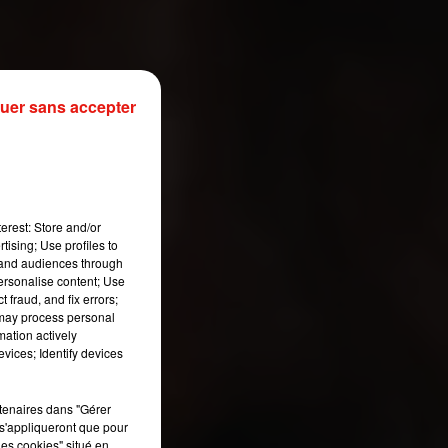
uer sans accepter
erest: Store and/or
tising; Use profiles to
tand audiences through
personalise content; Use
 fraud, and fix errors;
 may process personal
mation actively
vices; Identify devices
rtenaires dans "Gérer
s'appliqueront que pour
les cookies" situé en