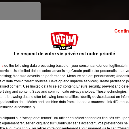
Contin
Le respect de votre vie privée est notre priorité
ers
do the following data processing based on your consent and/or our legitimate int
device; Use limited data to select advertising; Create profiles for personalised adver
vertising; Measure advertising performance; Measure content performance; Unders
ns of data from different sources; Develop and improve services; Create profiles to 
alised content; Use limited data to select content; Ensure security, prevent and detect
ertising and content; Save and communicate privacy choices. These technologies
and browsing data to offer following functionalities: Identify devices based on infor
eolocation data; Match and combine data from other data sources; Link different de
Une publication partagée par �R�a??�a?? ��a???? ?�a?�:�~�a??�a®️ (@marianosantosbarbearia_)
nsmitted automatically.
cliquant sur "Accepter et fermer", ou affiner en sélectionnant les finalités et/ou pa
 également refuser en cliquant sur "Continuer sans accepter". Vos préférences ne 
tre à jour vos choix, ou retirer votre consentement à tout moment via le lien "Gérer 