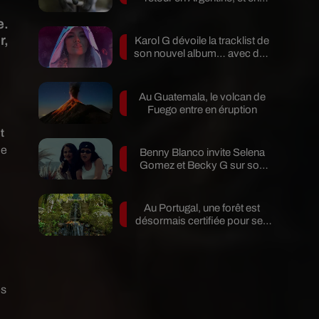
pleine...
e.
r,
Karol G dévoile la tracklist de
son nouvel album… avec des
invités...
Au Guatemala, le volcan de
Fuego entre en éruption
t
de
Benny Blanco invite Selena
Gomez et Becky G sur son
nouveau single
t
Au Portugal, une forêt est
désormais certifiée pour ses
bienfaits...
es