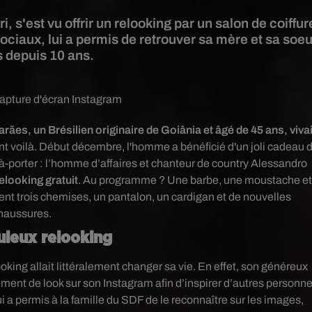
 s'est vu offrir un relooking par un salon de coiffur
ociaux, lui a permis de retrouver sa mère et sa soeu
 depuis 10 ans.
apture d'écran Instagram
es, un Brésilien originaire de Goiânia et âgé de 45 ans, vivai
ent voilà. Début décembre, l'homme a bénéficié d'un joli cadeau 
à-porter :
l’homme d’affaires et chanteur de country Alessandro
elooking gratuit
. Au programme ? Une barbe, une moustache e
t trois chemises, un pantalon, un cardigan et de nouvelles
haussures.
uleux relooking
ooking allait littéralement changer sa vie. En effet, son généreux
ment de look sur son Instagram afin d’inspirer d’autres personn
ui a permis à la famille du SDF de le reconnaître sur les images,