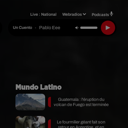
Live :
National
Webradios
Podcasts
Pablo Eee
-
Un Cuento
Mundo Latino
Guatemala : l'éruption du
volcan de Fuego est terminée
Le fourmilier géant fait son
retour en Argentine, et en