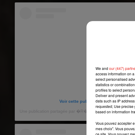
We and
our (447) partn
access information on a 
select personalised ad
statistics or combinatio
profiles to select person
Deliver and present adv
data such as IP address 
Voir cette publication sur Instagram
requested; Use precise g
based on information tra
Vous pouvez accepter en 
mes choix". Vous pouvez
ce site. Vous pouvez met