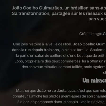
João Coelho Guimarães, un brésilien sans-abri,
Sa transformation, partagée sur les réseaux s
pas vues
Crédit image:
C
Une jolie histoire à la veille de Noël.
João Coelho Guimarã
dans la rue depuis trois ans
, loin de sa famille. Seulem
la part d'un salon de coiffure et d'une boutique de prêt-
Lobo, propriétaire des deux commerces,
lui a offert
un r
des cheveux minutieusement taillés, mais égalemen
c
Un mirac
Mais ce que
João ne se doutait pas
, c'est que son rel
donateur a affiché les photos avant-après de son change
à aider les personnes dans le besoin. Une initiative q