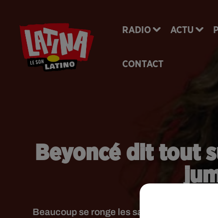
RADIO
ACTU
CONTACT
Beyoncé dit tout s
jum
Beaucoup se ronge les sangs depuis l'annonc