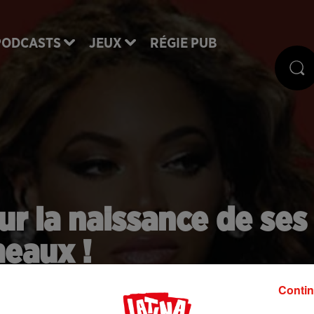
PODCASTS
JEUX
RÉGIE PUB
ur la naissance de ses
eaux !
Contin
e de leur naissance, alors on vous dit tout sur les