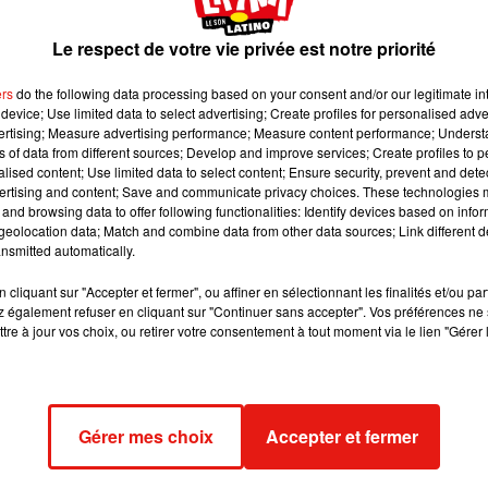
 de la star !
Le respect de votre vie privée est notre priorité
ut puisqu’elle vient de dévoiler le certificat de naissance de
Sir
ers
do the following data processing based on your consent and/or our legitimate int
met toujours pas du choix des prénoms. Mais que voulez-vous, le
device; Use limited data to select advertising; Create profiles for personalised adver
 sans doute pour cette raison qu’elles nous fascinent tant. Alle
vertising; Measure advertising performance; Measure content performance; Unders
ns of data from different sources; Develop and improve services; Create profiles to 
rière sur l’heureux événement que vient de vivre Beyonce.
alised content; Use limited data to select content; Ensure security, prevent and detect
ertising and content; Save and communicate privacy choices. These technologies
agram
, la chanteuse a donné naissance à ses jumeaux. Jusque l
and browsing data to offer following functionalities: Identify devices based on infor
logique des choses. Mais cette heureuse nouvelle a été assombri
eolocation data; Match and combine data from other data sources; Link different de
sité l'hospitalisation des bébés de Queen B. Nés prématurément
nsmitted automatically.
 Heureusement, tout se termine bien et les deux petites merveill
cliquant sur "Accepter et fermer", ou affiner en sélectionnant les finalités et/ou pa
u le constater lors de la première photo officielle des jumeaux 
 également refuser en cliquant sur "Continuer sans accepter". Vos préférences ne 
comme un charme. Ou plutôt comme deux charmes.
tre à jour vos choix, ou retirer votre consentement à tout moment via le lien "Gérer 
nes habitudes en révélant quelques détails sur la naissance des
 Rumi Carter arrivé en premier.
Le certificat de naissance des
ublic.
Alors, qui a pointé le bout de son nez en premier ? Eh bien
Gérer mes choix
Accepter et fermer
et du rappeur, c'est bien la petite Rumi qui a poussé son premie
 plus tard, son frère venait également pousser la chansonnette