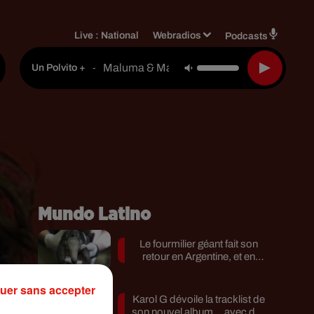
Live :
National
Webradios
Podcasts
Maluma & Maisak
-
Un Polvito +
Mundo Latino
Le fourmilier géant fait son
retour en Argentine, et en
pleine...
uer sans accepter
Karol G dévoile la tracklist de
son nouvel album… avec des