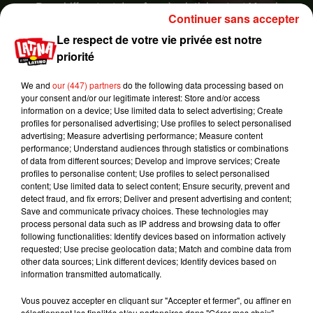
Des chiffres tout de même à relativiser tant Messi
Continuer sans accepter
rapporterait d’argent à son club. D’après une
Le respect de votre vie privée est notre
récente étude, ce serait 250 à 300 millions d’euros
priorité
par an qui iraient dans les caisses du Barça, grâce
notamment au merchandising (ventes de maillots
We and
our (447) partners
do the following data processing based on
et autres produits dérivés). «
Messi génère un
your consent and/or our legitimate interest: Store and/or access
tiers des revenus du club
», a d’ailleurs assuré
information on a device; Use limited data to select advertising; Create
profiles for personalised advertising; Use profiles to select personalised
l’ancien président Joan Laporta, candidat à la
advertising; Measure advertising performance; Measure content
prochaine élection en mars.
performance; Understand audiences through statistics or combinations
of data from different sources; Develop and improve services; Create
Sans compter sur l’apport touristique du numéro
profiles to personalise content; Use profiles to select personalised
10 argentin, qui attire des fans de la planète
content; Use limited data to select content; Ensure security, prevent and
detect fraud, and fix errors; Deliver and present advertising and content;
entière à Barcelone pour le voir rayonner sur la
Save and communicate privacy choices. These technologies may
pelouse du Camp Nou. Si Messi venait à quitter la
process personal data such as IP address and browsing data to offer
Catalogne, ce serait aussi un coup dur pour les
following functionalities: Identify devices based on information actively
requested; Use precise geolocation data; Match and combine data from
acteurs du tourisme.
other data sources; Link different devices; Identify devices based on
Publié : 2 février 2021 à 8h54 par TD
information transmitted automatically.
Mundo Latino
Vous pouvez accepter en cliquant sur "Accepter et fermer", ou affiner en
sélectionnant les finalités et/ou partenaires dans "Gérer mes choix".