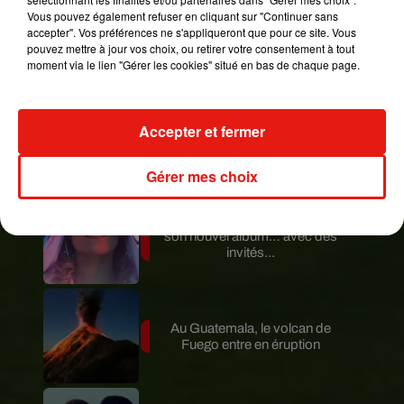
Vous pouvez également refuser en cliquant sur "Continuer sans
Guatemala : l'éruption du volcan
accepter". Vos préférences ne s'appliqueront que pour ce site. Vous
de Fuego est terminée
pouvez mettre à jour vos choix, ou retirer votre consentement à tout
moment via le lien "Gérer les cookies" situé en bas de chaque page.
Accepter et fermer
Le fourmilier géant fait son retour
en Argentine, et en pleine...
Gérer mes choix
Karol G dévoile la tracklist de
son nouvel album… avec des
invités...
Au Guatemala, le volcan de
Fuego entre en éruption