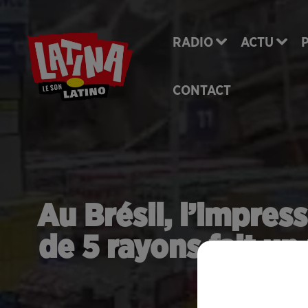
RADIO
ACTU
CONTACT
Au Brésil, l’impre
de 5 rayons fait u
(v