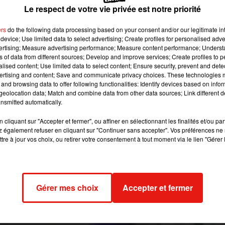
Le respect de votre vie privée est notre priorité
vendredi soir dans le nord du pays. Une jeune femm
 autres personnes ont été blessées.
ers
do the following data processing based on your consent and/or our legitimate int
device; Use limited data to select advertising; Create profiles for personalised adver
vertising; Measure advertising performance; Measure content performance; Unders
ns of data from different sources; Develop and improve services; Create profiles to 
itter @radiobandnewsfm
alised content; Use limited data to select content; Ensure security, prevent and detect
ertising and content; Save and communicate privacy choices. These technologies
rmarché de Sao Luis dans le nord du pays. Eleane, 21 ans, éta
and browsing data to offer following functionalities: Identify devices based on infor
eolocation data; Match and combine data from other data sources; Link different de
’est écroulée. Dans un terrible effet domino, cinq rayons se so
nsmitted automatically.
ne employée. Huit autres personnes ont également été blessées. U
anique qui s’empare des gens présents aux caisses au moment 
cliquant sur "Accepter et fermer", ou affiner en sélectionnant les finalités et/ou pa
 également refuser en cliquant sur "Continuer sans accepter". Vos préférences ne 
s, on entend les hurlements des victimes et on voit les premie
tre à jour vos choix, ou retirer votre consentement à tout moment via le lien "Gérer 
lanciers et policiers ont œuvré toute la nuit pour secourir l
to do acidente no Mix Mateus Atacarejo, no bairro Vinhais, em
ís, no Maranhão.
Gérer mes choix
Accepter et fermer
soas ficaram feridas.
pic.twitter.com/g6FiAuaec5
@radiobandnewsfm)
October 3, 2020