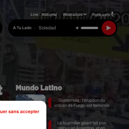
Live :
National
Webradios
Podcasts
Soledad
-
A Tu Lado
t
Mundo Latino
n
Guatemala : l'éruption du
volcan de Fuego est terminée
uer sans accepter
Le fourmilier géant fait son
retour en Argentine, et en