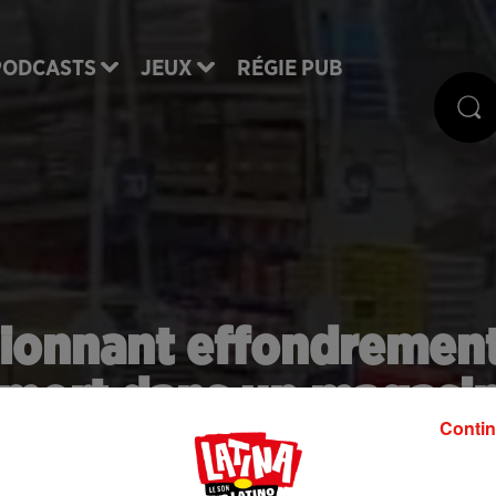
PODCASTS
JEUX
RÉGIE PUB
ssionnant effondremen
n mort dans un magasi
Contin
idéo)