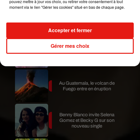
pouvez mettre à jour vos choix, ou retirer votre consentement à tout
moment via le lien "Gérer les cookies" situé en bas de chaque page.
Le fourmilier géant fait son retour
en Argentine, et en pleine...
Accepter et fermer
Gérer mes choix
Karol G dévoile la tracklist de
son nouvel album… avec des
invités...
Au Guatemala, le volcan de
Fuego entre en éruption
Benny Blanco invite Selena
Gomez et Becky G sur son
nouveau single