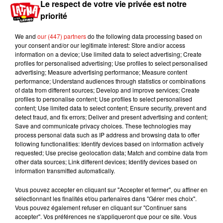
Le respect de votre vie privée est notre
ans.
priorité
�x!Èx!� “Misóginas, maliciosas y difamantes”:
We and
our (447) partners
do the following data processing based on
la primera dama argentina en guerra contra
your consent and/or our legitimate interest: Store and/or access
Google. Fabiola Yáñez inició acciones legales
information on a device; Use limited data to select advertising; Create
profiles for personalised advertising; Use profiles to select personalised
contra el buscador de internet por la alteración
advertising; Measure advertising performance; Measure content
de su nombre y su ocupación en la web
performance; Understand audiences through statistics or combinations
https://t.co/JFO8sqdepJ
of data from different sources; Develop and improve services; Create
profiles to personalise content; Use profiles to select personalised
pic.twitter.com/HoCB9xxQxN
content; Use limited data to select content; Ensure security, prevent and
— La Tercera (@latercera)
November 21, 2020
detect fraud, and fix errors; Deliver and present advertising and content;
Save and communicate privacy choices. These technologies may
Publié : 24 novembre 2020 à 9h00 par Jérome
process personal data such as IP address and browsing data to offer
following functionalities: Identify devices based on information actively
Pasanau
requested; Use precise geolocation data; Match and combine data from
Mundo Latino
other data sources; Link different devices; Identify devices based on
information transmitted automatically.
Vous pouvez accepter en cliquant sur "Accepter et fermer", ou affiner en
Guatemala : l'éruption du volcan
sélectionnant les finalités et/ou partenaires dans "Gérer mes choix".
de Fuego est terminée
Vous pouvez également refuser en cliquant sur "Continuer sans
accepter". Vos préférences ne s'appliqueront que pour ce site. Vous