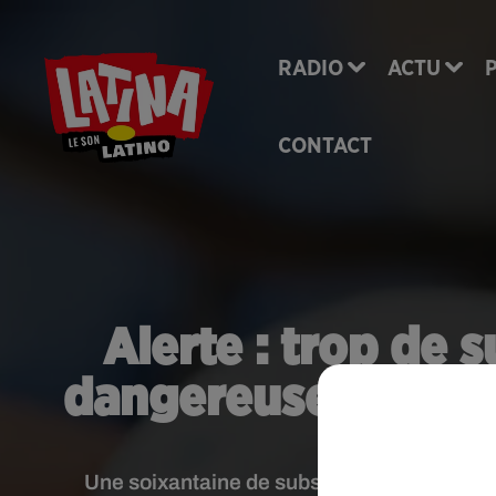
RADIO
ACTU
CONTACT
Alerte : trop de 
dangereuses dans 
Une soixantaine de substances chimiques 