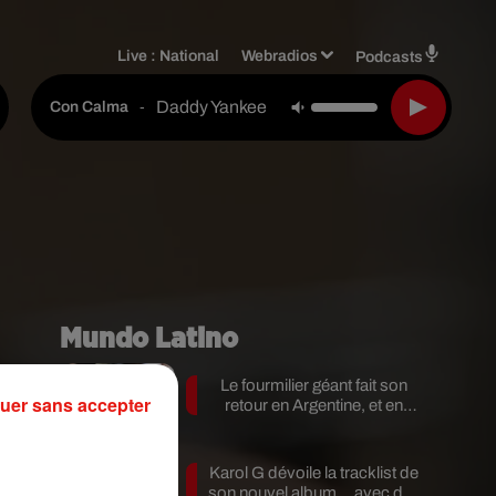
Live :
National
Webradios
Podcasts
Daddy Yankee Feat. Snow
-
Con Calma
Mundo Latino
é
Le fourmilier géant fait son
uer sans accepter
retour en Argentine, et en
pleine...
Karol G dévoile la tracklist de
son nouvel album… avec des