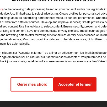
 étude de l'Anses, qui n'a toutefois pas dévoilé les
mises en cause.
ers
do the following data processing based on your consent and/or our legitimate int
device; Use limited data to select advertising; Create profiles for personalised adver
vertising; Measure advertising performance; Measure content performance; Unders
ns of data from different sources; Develop and improve services; Create profiles to 
t image:
Pexels
alised content; Use limited data to select content; Ensure security, prevent and detect
ertising and content; Save and communicate privacy choices. These technologies
enfants.
L’agence nationale de sécurité sanitaire vient de dévoile
and browsing data to offer following functionalities: Identify devices based on infor
eolocation data; Match and combine data from other data sources; Link different de
ques dans les couches jetables.
Résultat, 23 types de produits
nsmitted automatically.
s (et notamment du glyphosate), potentiellement cancérogènes 
Ces substances peuvent entrer dans l’urine des enfants.
cliquant sur "Accepter et fermer", ou affiner en sélectionnant les finalités et/ou pa
 également refuser en cliquant sur "Continuer sans accepter". Vos préférences ne 
tre à jour vos choix, ou retirer votre consentement à tout moment via le lien "Gérer 
s concernées. Mais elle rappelle qu’en moyenne, un bébé utilise
 jusqu’à ses trois ans.
 matin au Ministère de l’Economie. Le but est de réduire voire
Gérer mes choix
Accepter et fermer
r exemple à parfumer ou blanchir les couches. L’été dernier, les
intées du doigt par une autre étude.
019 à 13h11 par Virgil Bauchaud