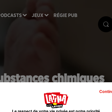
PODCASTS
JEUX
RÉGIE PUB
substances chimiques
les couches pour béb
Contin
ont été relevées sur un grand nombre de couches
Le respect de votre vie privée est notre priorité