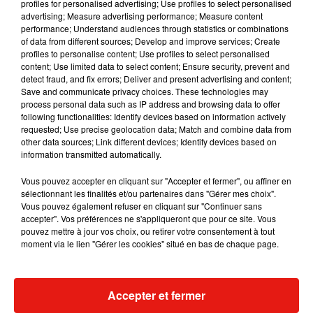
l'impact de sa production sur l'environnement.
profiles for personalised advertising; Use profiles to select personalised
advertising; Measure advertising performance; Measure content
performance; Understand audiences through statistics or combinations
of data from different sources; Develop and improve services; Create
profiles to personalise content; Use profiles to select personalised
content; Use limited data to select content; Ensure security, prevent and
detect fraud, and fix errors; Deliver and present advertising and content;
Save and communicate privacy choices. These technologies may
process personal data such as IP address and browsing data to offer
following functionalities: Identify devices based on information actively
requested; Use precise geolocation data; Match and combine data from
other data sources; Link different devices; Identify devices based on
information transmitted automatically.
Vous pouvez accepter en cliquant sur "Accepter et fermer", ou affiner en
sélectionnant les finalités et/ou partenaires dans "Gérer mes choix".
Voir cette publication sur Instagram
Vous pouvez également refuser en cliquant sur "Continuer sans
accepter". Vos préférences ne s'appliqueront que pour ce site. Vous
Une publication partagée par Le chocolat Poulain (@lechocolatpoulain)
pouvez mettre à jour vos choix, ou retirer votre consentement à tout
moment via le lien "Gérer les cookies" situé en bas de chaque page.
Pourtant, quelle que soit la référence de la pâte à
tartiner, on reste toujours sur une moyenne de 530
kilocalories pour 100g. Il est donc recommandé de
Accepter et fermer
les consommer occasionnellement, en petites