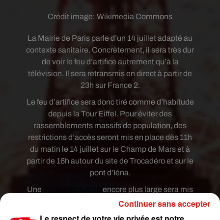
Crédit image:
Wikimedia Commons
La Mairie de Paris parle d’un 14 juillet adapté au
contexte sanitaire. Concrètement, il sera très dur
de voir le feu d’artifice autrement qu’à la
télévision. Il sera retransmis en direct à partir de
23h sur France 2.
Le feu d’artifice sera donc tiré comme d’habitude
depuis la Tour Eiffel. Pour éviter des
rassemblements massifs de population, des
restrictions d’accès seront mis en place dès 11h
du matin le 14 juillet sur le Champ de Mars et à
partir de 16h autour du site de Trocadéro et sur le
pont d’Iéna.
Une
zone d’exclusion
encore plus large sera mis
en place à partir de 19h avec l’interdiction d’accès
Continuer sans accepter
aux pont de l’Alma et de Bir-Hakeim. Les stations
Le respect de votre vie privée est notre