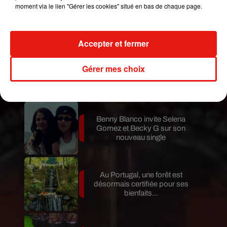
moment via le lien "Gérer les cookies" situé en bas de chaque page.
Karol G dévoile la tracklist de
son nouvel album… avec des
invités...
Accepter et fermer
Gérer mes choix
Au Guatemala, le volcan de
Fuego entre en éruption
Benny Blanco invite Selena
Gomez et Becky G sur son
nouveau single
Au Portugal, une forêt est
désormais certifiée pour ses
bienfaits...