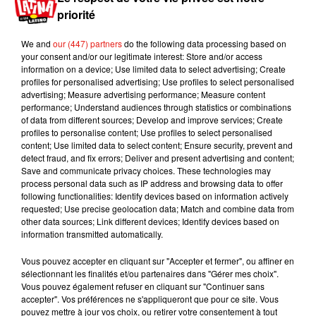
de métro au sein de ce périmètre seront aussi
priorité
fermées.
We and
our (447) partners
do the following data processing based on
Si vous tenez vraiment à voir le feu d’artifice en
your consent and/or our legitimate interest: Store and/or access
vrai plutôt qu’à la télé, il faudra penser à prendre
information on a device; Use limited data to select advertising; Create
profiles for personalised advertising; Use profiles to select personalised
de la hauteur. Depuis la basilique du Sacré-Cœur
advertising; Measure advertising performance; Measure content
de Montmartre par exemple. L’observatoire de la
performance; Understand audiences through statistics or combinations
Tour Montparnasse proposait aussi une soirée
of data from different sources; Develop and improve services; Create
profiles to personalise content; Use profiles to select personalised
spéciale pour voir le feu d’artifice depuis son
content; Use limited data to select content; Ensure security, prevent and
sommet. Mais l’événement affiche complet.
detect fraud, and fix errors; Deliver and present advertising and content;
Save and communicate privacy choices. These technologies may
Publié : 9 juillet 2020 à 14h30 par Maud
process personal data such as IP address and browsing data to offer
Tambellini
following functionalities: Identify devices based on information actively
Mundo Latino
requested; Use precise geolocation data; Match and combine data from
other data sources; Link different devices; Identify devices based on
information transmitted automatically.
Le fourmilier géant fait son retour
Vous pouvez accepter en cliquant sur "Accepter et fermer", ou affiner en
en Argentine, et en pleine...
sélectionnant les finalités et/ou partenaires dans "Gérer mes choix".
Vous pouvez également refuser en cliquant sur "Continuer sans
accepter". Vos préférences ne s'appliqueront que pour ce site. Vous
pouvez mettre à jour vos choix, ou retirer votre consentement à tout