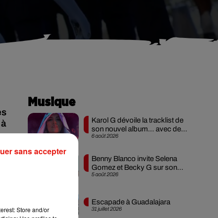
Musique
es
Karol G dévoile la tracklist de
 à
son nouvel album… avec des
6 août 2026
invités...
uer sans accepter
Benny Blanco invite Selena
ne
Gomez et Becky G sur son
5 août 2026
nouveau single
Escapade à Guadalajara
erest: Store and/or
31 juillet 2026