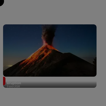
Au Guatemala, le volcan de Fuego entre en
éruption
5 août 2026