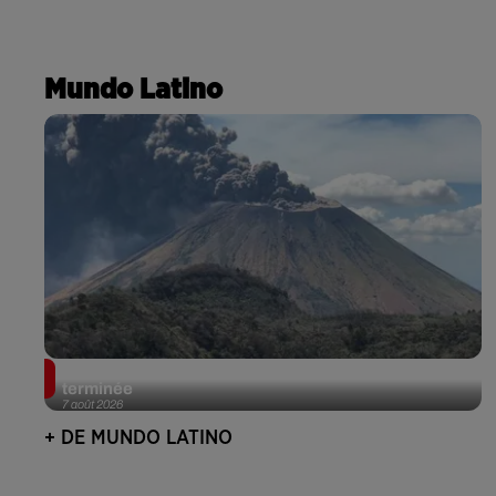
Mundo Latino
Guatemala : l'éruption du volcan de Fuego est
terminée
7 août 2026
+ DE MUNDO LATINO