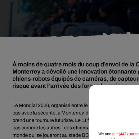
À moins de quatre mois du coup d’envoi de la C
Monterrey a dévoilé une innovation étonnante p
chiens-robots équipés de caméras, de capteurs 
risque avant l’arrivée des forces humaines.
Le Mondial 2026, organisé entre le Mexique, le Canada et 
pas avec la sécurité, à Monterrey, dans l’État de Nuevo Le
prend une tournure futuriste. Le 11 février dernier, la pol
pas comme les autres : des
chiens-robots
destinés à sout
We and
our (447) partn
monde qui se joueront au stade BBVA, rebaptisé pour l’o