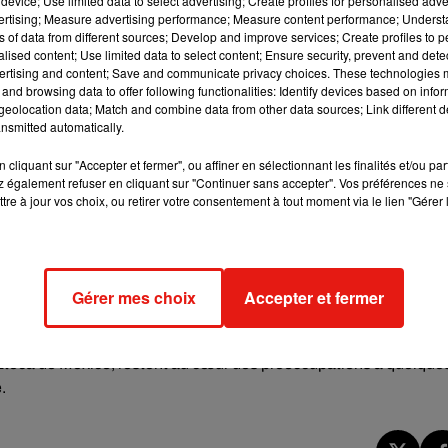
device; Use limited data to select advertising; Create profiles for personalised adver
vertising; Measure advertising performance; Measure content performance; Unders
nt conçus non pas comme des armes, mais comme des éclaireurs
ns of data from different sources; Develop and improve services; Create profiles to 
eurs de mouvement
et d’un
système audio à distance
, ils peuv
alised content; Use limited data to select content; Ensure security, prevent and detect
ransmettre des images en temps réel aux autorités, permettant
ertising and content; Save and communicate privacy choices. These technologies
and browsing data to offer following functionalities: Identify devices based on infor
s.
eolocation data; Match and combine data from other data sources; Link different de
nsmitted automatically.
’
« avant-garde »
dans les zones sensibles, notamment pour
 en présence de personnes sous l’emprise de l’alcool, tout en
cliquant sur "Accepter et fermer", ou affiner en sélectionnant les finalités et/ou pa
 également refuser en cliquant sur "Continuer sans accepter". Vos préférences ne 
tre à jour vos choix, ou retirer votre consentement à tout moment via le lien "Gérer 
n
2,5 millions de pesos
(soit près de 123 000 €), reflétant une
es technologiques
dans un pays où la lutte contre la violence
ans un plan de sécurité plus large, comprenant notamment le
es de surveillance
, afin de faire face à l’afflux de millions de
Gérer mes choix
Accepter et fermer
et suscite la curiosité, certains observateurs estiment que d’autres
Azteca de Mexico, restent au cœur des préoccupations à quelque
.