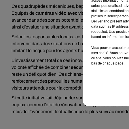
access information on a 
select personalised ad
Ces quadrupèdes mécaniques, baptisés unités
K9-X
, so
statistics or combinatio
Équipés de
caméras vidéo avec vision nocturne
, de
capt
profiles to select person
avancer dans des zones potentiellement dangereuses et t
Deliver and present adv
data such as IP address 
ainsi d’évaluer une situation avant d’y envoyer des policier
requested; Use precise g
based on information tra
Selon les responsables locaux, cette technologie servira d
intervenir dans des situations de bagarres, de troubles ou
Vous pouvez accepter en 
limitant le risque pour les agents humains.
mes choix". Vous pouvez
ce site. Vous pouvez met
L’investissement total de ces innovations s’élève à enviro
bas de chaque page.
volonté affichée de combiner
sécurité humaine et avancé
reste un défi quotidien. Ces chiens-robots s’inscrivent d
renforcement des patrouilles humaines et l’emploi de
dron
visiteurs attendus pour la compétition.
Si cette initiative fait déjà parler sur les réseaux sociaux 
enjeux, comme l’état de rénovation du légendaire stade 
mois de l’événement footballistique le plus suivi au monde