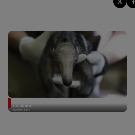
Le fourmilier géant fait son retour en Argentine, et
en pleine...
6 août 2026