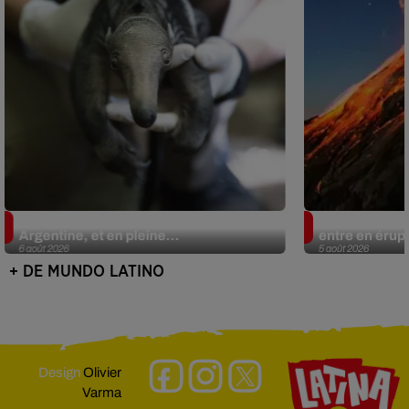
Le fourmilier géant fait son retour en
Au Guatemala,
Argentine, et en pleine...
entre en érup
6 août 2026
5 août 2026
+ DE MUNDO LATINO
Design
Olivier
Varma