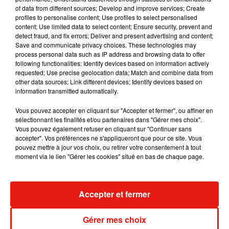
la culture musicale latine : les frontières entre genres
of data from different sources; Develop and improve services; Create
s'effacent quand l'authenticité s'impose.
profiles to personalise content; Use profiles to select personalised
content; Use limited data to select content; Ensure security, prevent and
detect fraud, and fix errors; Deliver and present advertising and content;
Save and communicate privacy choices. These technologies may
process personal data such as IP address and browsing data to offer
following functionalities: Identify devices based on information actively
Cet élément est masqué compte-tenu du refus du
requested; Use precise geolocation data; Match and combine data from
other data sources; Link different devices; Identify devices based on
dépôt de cookies que vous avez exprimé. Si vous
information transmitted automatically.
souhaitez l'afficher, merci de nous donner votre accord
en cliquant sur le bouton ci-dessous.
Vous pouvez accepter en cliquant sur "Accepter et fermer", ou affiner en
sélectionnant les finalités et/ou partenaires dans "Gérer mes choix".
Vous pouvez également refuser en cliquant sur "Continuer sans
Afficher l'élément
accepter". Vos préférences ne s'appliqueront que pour ce site. Vous
pouvez mettre à jour vos choix, ou retirer votre consentement à tout
moment via le lien "Gérer les cookies" situé en bas de chaque page.
Musique
Accepter et fermer
Gérer mes choix
Karol G dévoile la tracklist de son nouvel