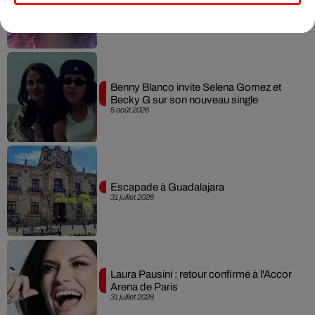
album… avec des invités...
6 août 2026
Benny Blanco invite Selena Gomez et
Becky G sur son nouveau single
5 août 2026
Escapade à Guadalajara
31 juillet 2026
Laura Pausini : retour confirmé à l'Accor
Arena de Paris
31 juillet 2026