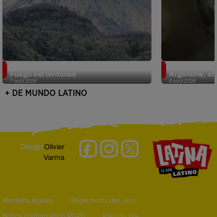
Guatemala : l'éruption du volcan de
Le fourmilier 
Fuego est terminée
Argentine, et 
7 août 2026
6 août 2026
+ DE MUNDO LATINO
Design
Olivier
Varma
Mentions légales
Règlements des jeux
Notice d’information RGPD
Plan du site