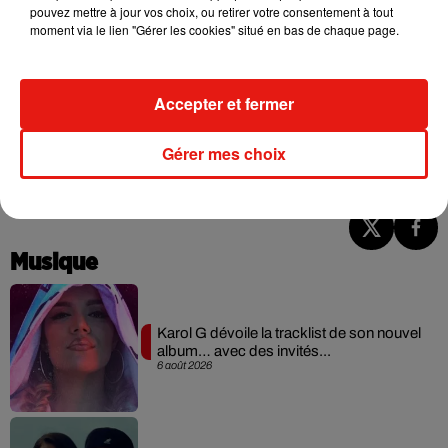
pouvez mettre à jour vos choix, ou retirer votre consentement à tout
précédente en mars 2020, au moment où les dates
moment via le lien "Gérer les cookies" situé en bas de chaque page.
européennes devaient avoir lieu.
Selon les chiffres de la
firme Boxscore qui compile les revenus des tournées de
concerts, le Colombien a collecté pas moins de 23 millions
Accepter et fermer
de dollars sur les 36 dates qu'il a réussi à boucler.
Alors que le
prix moyen du billet pour la tournée
11:11
était de 90 dollars,
Gérer mes choix
celui du
Papi Juancho Tour
variera de 40 à 240 dollars.
Musique
Karol G dévoile la tracklist de son nouvel
album… avec des invités...
6 août 2026