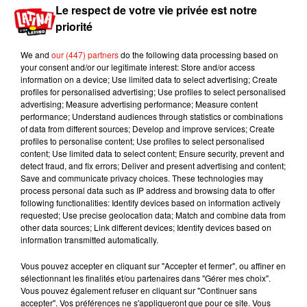
Le respect de votre vie privée est notre
"Depuis que la pandémie a commencé, j'ai sorti deux albums
priorité
et je désespère de chanter ces chansons avec mon public"
, a
déclaré Maluma, faisant référence aux albums
Papi Juancho
We and
our (447) partners
do the following data processing based on
et
7 Days in Jamaica
.
C'est dans le premier opus que figure
your consent and/or our legitimate interest: Store and/or access
information on a device; Use limited data to select advertising; Create
d'ailleurs son tube
Hawaii
, l'un des plus importants de sa
profiles for personalised advertising; Use profiles to select personalised
carrière qui a fait ses débuts à la première place de la liste
advertising; Measure advertising performance; Measure content
mondiale Billboard 200 réunissant les chansons les plus
performance; Understand audiences through statistics or combinations
of data from different sources; Develop and improve services; Create
populaires dans le monde, à l'exception des États-Unis.
profiles to personalise content; Use profiles to select personalised
content; Use limited data to select content; Ensure security, prevent and
Le chanteur colombien profitera également de cette série de
detect fraud, and fix errors; Deliver and present advertising and content;
concerts pour présenter sa nouvelle chanson
Sobrio,
une
Save and communicate privacy choices. These technologies may
ballade urbaine dont la vidéo a cumulé
37 millions de vues
process personal data such as IP address and browsing data to offer
following functionalities: Identify devices based on information actively
en trois semaines
.
requested; Use precise geolocation data; Match and combine data from
other data sources; Link different devices; Identify devices based on
information transmitted automatically.
Une tournée lucrative
Vous pouvez accepter en cliquant sur "Accepter et fermer", ou affiner en
sélectionnant les finalités et/ou partenaires dans "Gérer mes choix".
Vous pouvez également refuser en cliquant sur "Continuer sans
accepter". Vos préférences ne s'appliqueront que pour ce site. Vous
Pour rappel, Maluma avait dû suspendre sa tournée