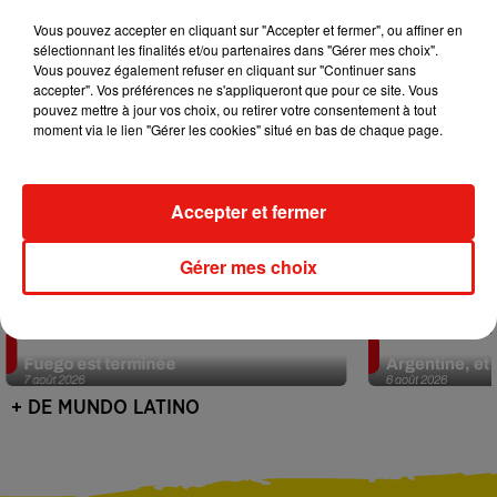
Vous pouvez accepter en cliquant sur "Accepter et fermer", ou affiner en
sélectionnant les finalités et/ou partenaires dans "Gérer mes choix".
Vous pouvez également refuser en cliquant sur "Continuer sans
accepter". Vos préférences ne s'appliqueront que pour ce site. Vous
pouvez mettre à jour vos choix, ou retirer votre consentement à tout
moment via le lien "Gérer les cookies" situé en bas de chaque page.
Accepter et fermer
Gérer mes choix
Guatemala : l'éruption du volcan de
Le fourmilier 
Fuego est terminée
Argentine, et 
7 août 2026
6 août 2026
+ DE MUNDO LATINO