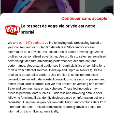
Continuer sans accepter
Le respect de votre vie privée est notre
priorité
We and
our (447) partners
do the following data processing based on
your consent and/or our legitimate interest: Store and/or access
information on a device; Use limited data to select advertising; Create
profiles for personalised advertising; Use profiles to select personalised
advertising; Measure advertising performance; Measure content
performance; Understand audiences through statistics or combinations
of data from different sources; Develop and improve services; Create
profiles to personalise content; Use profiles to select personalised
Karol G dévoile la tracklist de son
Benny Blanco 
content; Use limited data to select content; Ensure security, prevent and
nouvel album… avec des invités...
Becky G sur s
detect fraud, and fix errors; Deliver and present advertising and content;
6 août 2026
5 août 2026
Save and communicate privacy choices. These technologies may
+ DE MUSIQUE
process personal data such as IP address and browsing data to offer
following functionalities: Identify devices based on information actively
requested; Use precise geolocation data; Match and combine data from
other data sources; Link different devices; Identify devices based on
Mundo Latino
information transmitted automatically.