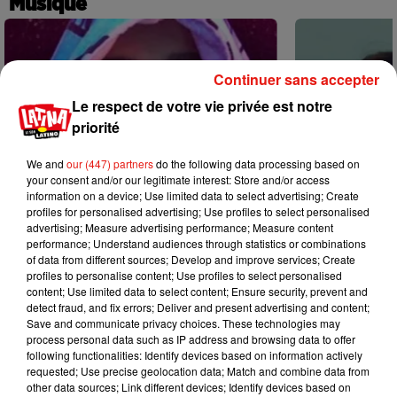
Musique
Continuer sans accepter
Le respect de votre vie privée est notre
priorité
We and
our (447) partners
do the following data processing based on
your consent and/or our legitimate interest: Store and/or access
information on a device; Use limited data to select advertising; Create
profiles for personalised advertising; Use profiles to select personalised
advertising; Measure advertising performance; Measure content
performance; Understand audiences through statistics or combinations
of data from different sources; Develop and improve services; Create
profiles to personalise content; Use profiles to select personalised
content; Use limited data to select content; Ensure security, prevent and
Karol G dévoile la tracklist de son
Benny Blanco 
detect fraud, and fix errors; Deliver and present advertising and content;
nouvel album… avec des invités...
Becky G sur s
Save and communicate privacy choices. These technologies may
6 août 2026
5 août 2026
process personal data such as IP address and browsing data to offer
+ DE MUSIQUE
following functionalities: Identify devices based on information actively
requested; Use precise geolocation data; Match and combine data from
other data sources; Link different devices; Identify devices based on